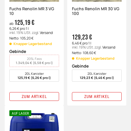
Fuchs Renolin MR 3 VG
Fuchs Renolin MR 30 VG
10
100
125,19 €
ab
6,26 € pro 1 l
inkl. 19% USt.
zzgl.
Versand
129,23 €
Netto:
105,20
€
6,46 € pro 1 l
Knapper Lagerbestand
inkl. 19% USt.
zzgl.
Versand
Gebinde
Netto:
108,60
€
wählen
Knapper Lagerbestand
205L Fass
1.349,04 € (6,58 € pro l)
Gebinde
wählen
20L Kanister
20L Kanister
125,19 € (6,26 € pro l)
129,23 € (6,46 € pro l)
ZUM ARTIKEL
ZUM ARTIKEL
AUF LAGER