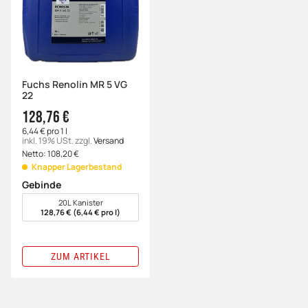
Fuchs Renolin MR 5 VG
22
128,76 €
6,44 € pro 1 l
inkl. 19% USt.
zzgl.
Versand
Netto:
108,20
€
Knapper Lagerbestand
Gebinde
wählen
20L Kanister
128,76 € (6,44 € pro l)
ZUM ARTIKEL