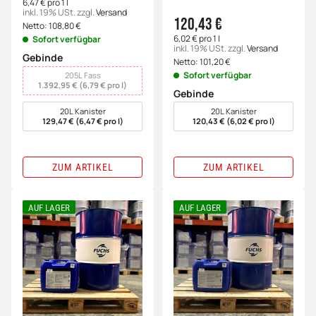
6,47 € pro 1 l
inkl. 19% USt.
zzgl.
Versand
120,43 €
Netto:
108,80
€
6,02 € pro 1 l
Sofort verfügbar
inkl. 19% USt.
zzgl.
Versand
Gebinde
Netto:
101,20
€
wählen
Sofort verfügbar
205L Fass
1.392,95 € (6,79 € pro l)
Gebinde
wählen
20L Kanister
20L Kanister
129,47 € (6,47 € pro l)
120,43 € (6,02 € pro l)
ZUM ARTIKEL
ZUM ARTIKEL
AUF LAGER
AUF LAGER