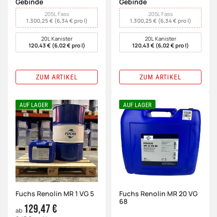
Gebinde
Gebinde
wählen
wählen
205L Fass
205L Fass
1.300,25 € (6,34 € pro l)
1.300,25 € (6,34 € pro l)
20L Kanister
20L Kanister
120,43 € (6,02 € pro l)
120,43 € (6,02 € pro l)
ZUM ARTIKEL
ZUM ARTIKEL
AUF LAGER
AUF LAGER
Fuchs Renolin MR 1 VG 5
Fuchs Renolin MR 20 VG
68
129,47 €
ab