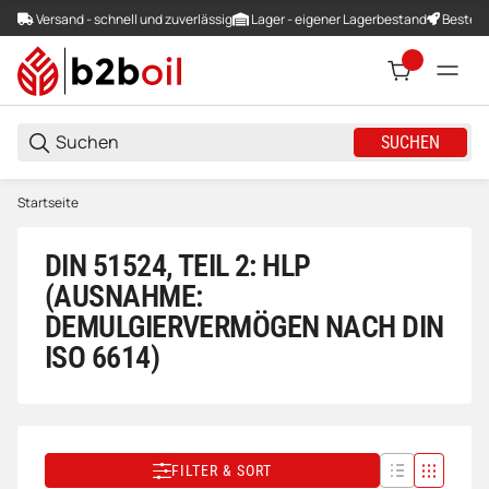
Versand - schnell und zuverlässig
Lager - eigener Lagerbestand
Bestellu
SUCHEN
Startseite
DIN 51524, TEIL 2: HLP
(AUSNAHME:
DEMULGIERVERMÖGEN NACH DIN
ISO 6614)
FILTER & SORT