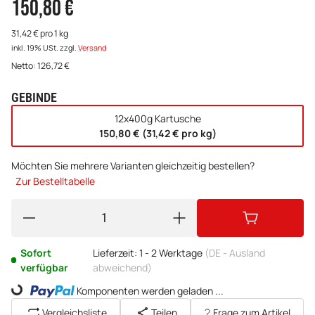
150,80 €
31,42 € pro 1 kg
inkl. 19% USt.
zzgl.
Versand
Netto:
126,72
€
GEBINDE
wählen
12x400g Kartusche
150,80 € (31,42 € pro kg)
Möchten Sie mehrere Varianten gleichzeitig bestellen?
Zur Bestelltabelle
Sofort
Lieferzeit:
1 - 2 Werktage
(DE - Ausland
verfügbar
abweichend)
Komponenten werden geladen ...
Loading...
Vergleichsliste
Teilen
Frage zum Artikel