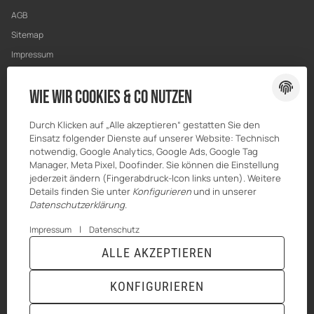
AGB
Sitemap
Impressum
Datenschutz
Wie wir Cookies & Co nutzen
Widerrufsrecht
Durch Klicken auf „Alle akzeptieren“ gestatten Sie den
Einsatz folgender Dienste auf unserer Website: Technisch
notwendig, Google Analytics, Google Ads, Google Tag
Manager, Meta Pixel, Doofinder. Sie können die Einstellung
jederzeit ändern (Fingerabdruck-Icon links unten). Weitere
Details finden Sie unter
Konfigurieren
und in unserer
Datenschutzerklärung
.
|
Impressum
Datenschutz
ALLE AKZEPTIEREN
© HILBERT Mineralöl GmbH
* Alle Preise inkl. gesetzlicher USt., zzgl.
Versand
Powered by
JTL-Shop
|
TECHNIK JTL-Shop Template
KONFIGURIEREN
VERTRAG WIDERRUFEN