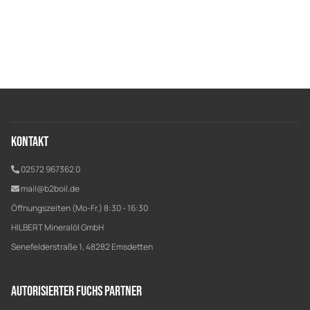
Kontakt
02572 967362 0
mail@b2boil.de
Öffnungszeiten (Mo-Fr.) 8:30 - 16:30
HILBERT Mineralöl GmbH
Senefelderstraße 1, 48282 Emsdetten
Autorisierter Fuchs Partner