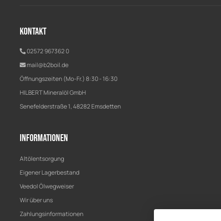
Kontakt
02572 967362 0
mail@b2boil.de
Öffnungszeiten (Mo-Fr.) 8:30 - 16:30
HILBERT Mineralöl GmbH
Senefelderstraße 1, 48282 Emsdetten
Informationen
Altölentsorgung
Eigener Lagerbestand
Veedol Ölwegweiser
Wir über uns
Zahlungsinformationen