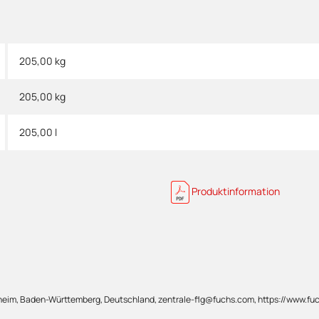
205,00 kg
205,00
kg
205,00 l
Produktinformation
im, Baden-Württemberg, Deutschland, zentrale-flg@fuchs.com, https://www.fu