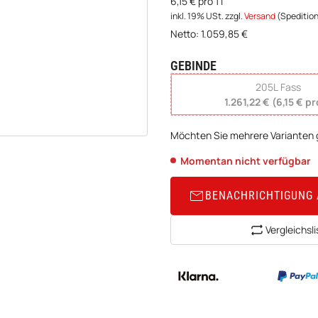
6,15 € pro 1 l
inkl. 19% USt.
zzgl.
Versand
(Speditio
Netto:
1.059,85
€
GEBINDE
wählen
205L Fass
1.261,22 € (6,15 € pr
Möchten Sie mehrere Varianten g
Momentan nicht verfügbar
BENACHRICHTIGUNG
Vergleichsli