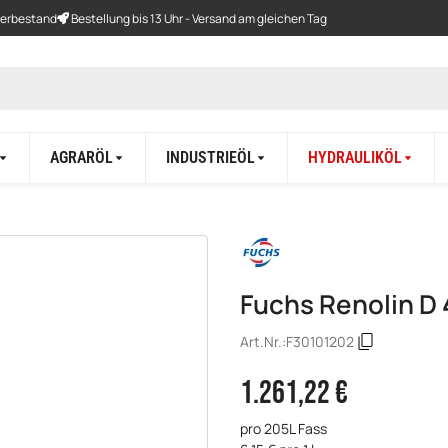
gerbestand
Bestellung bis 13 Uhr - Versand am gleichen Tag
AGRARÖL
INDUSTRIEÖL
HYDRAULIKÖL
Fuchs Renolin D 
Art.Nr.:
F30101202
1.261,22 €
pro 205L Fass