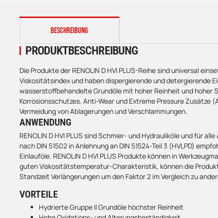
weitere Registerkarten anzeigen
BESCHREIBUNG
PRODUKTBESCHREIBUNG
Die Produkte der RENOLIN D HVI PLUS-Reihe sind universal einset
Viskositätsindex und haben dispergierende und detergierende E
wasserstoffbehandelte Grundöle mit hoher Reinheit und hoher St
Korrosionsschutzes. Anti-Wear und Extreme Pressure Zusätze (A
Vermeidung von Ablagerungen und Verschlammungen.
ANWENDUNG
RENOLIN D HVI PLUS sind Schmier- und Hydrauliköle und für alle
nach DIN 51502 in Anlehnung an DIN 51524-Teil 3 (HVLPD) empfohl
Einlauföle. RENOLIN D HVI PLUS Produkte können in Werkzeugma
guten Viskositätstemperatur-Charakteristik, können die Produk
Standzeit Verlängerungen um den Faktor 2 im Vergleich zu ander
VORTEILE
Hydrierte Gruppe II Grundöle höchster Reinheit
Hohe Oxidations- und Alterungsbeständigkeit