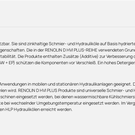
zbar. Sie sind zinkhaltige Schmier- und Hydrauliköle auf Basis hydrier
igenschaften. Die in der RENOLIN D HVI PLUS-REIHE verwendeten Grundö
abilität. Die Produkte enthalten Zusätze (Additive) zur Verbesserung 
W + EP) schützen die Komponenten vor Verschleiß. Ein hohes Detergie
 Anwendungen in mobilen und stationären Hydraulikanlagen geeignet. Di
en wird. RENOLIN D HVI PLUS Produkte sind universelle Schmier- und Hy
schinen eingesetzt werden, bei denen wassermischbare Kühlschmierst
te bei wechselnder Umgebungstemperatur eingesetzt werden. Im Vergle
en HLP Hydraulikölen erreicht werden.