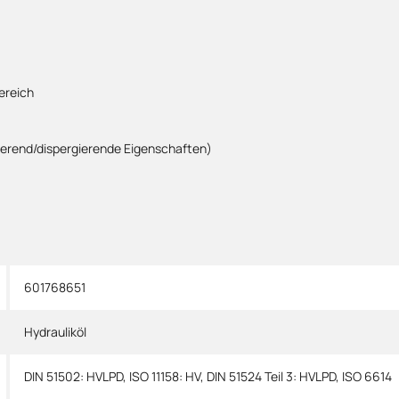
ereich
rend/dispergierende Eigenschaften)
601768651
Hydrauliköl
DIN 51502: HVLPD
,
ISO 11158: HV
,
DIN 51524 Teil 3: HVLPD
,
ISO 6614