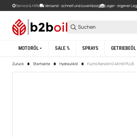
Service & Hilfe
Versand - schnell und zuverlässig
Lager - eigener La
MOTORÖL
SALE %
SPRAYS
GETRIEBEÖL
Zurück
Startseite
Hydrauliköl
Fuchs Renolin D 46 HVI PLUS