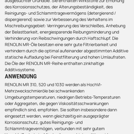
ausgesuchter Grundöle. Sie enthalten Wirkstoffe zur Erhöhung
des Korrosionsschutzes, der Alterungsbeständigkeit, des
Reinigungs- und Schlammtragevermögens (detergierend /
dispergierend) sowie zur Verbesserung des Verhaltens im
Mischreibungsgebiet: Verringerung des Verschleißes, Anhebung
der Belastbarkeit, energiesparende Reibungsminderung und
Verhinderung von Reibschwingungen durch Haftschlupf. Die
RENOLIN MR-Öle besitzen eine sehr gute Filtrierbarkeit und
verhindern durch die optimal aufeinander abgestimmten Additive
statische Aufladung bei Feinstfilterung und hohen Umlaufraten.
Die Öle der RENOLIN MR-Reihe enthalten zinkhaltige
Additivsysteme.
ANWENDUNG
RENOLIN MR 310, 520 und 1030 werden als HochVI-
Mehrzweckschmieröle bei schwankenden
Umgebungstemperaturen, niedrigen Betriebs-Temperaturen
oder Aggregaten, die gegen Viskositätsschwankungen
empfindlich sind, empfohlen. Sie sollten insbesondere dann
eingesetzt werden, wenn gleichzeitig ein ausgeprägter
Korrosionsschutz, gutes Reinigungs- und
Schlammtragevermögen, verbunden mit sehr gutem