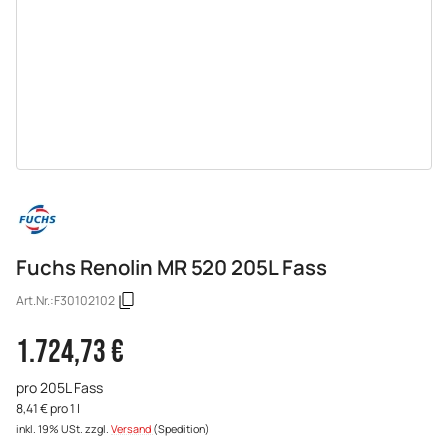
Fuchs Renolin MR 520 205L Fass
Art.Nr.:
F30102102
1.724,73 €
pro 205L Fass
8,41 € pro 1 l
inkl. 19% USt.
zzgl.
Versand
(Spedition)