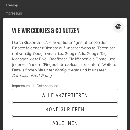
Sitemap
Impressum
Datenschutz
Wie wir Cookies & Co nutzen
Widerrufsrecht
Durch Klicken auf „Alle akzeptieren“ gestatten Sie den
Einsatz folgender Dienste auf unserer Website: Technisch
notwendig, Google Analytics, Google Ads, Google Tag
Manager, Meta Pixel, Doofinder. Sie können die Einstellung
jederzeit ändern (Fingerabdruck-Icon links unten). Weitere
Details finden Sie unter
Konfigurieren
und in unserer
Datenschutzerklärung
.
|
Impressum
Datenschutz
ALLE AKZEPTIEREN
© HILBERT Mineralöl GmbH
* Alle Preise inkl. gesetzlicher USt., zzgl.
Versand
Powered by
JTL-Shop
|
TECHNIK JTL-Shop Template
KONFIGURIEREN
VERTRAG WIDERRUFEN
ABLEHNEN