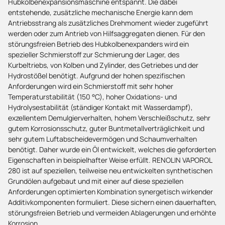
Hubkolbenexpansionsmaschine entspannt. Die dabei
entstehende, zusätzliche mechanische Energie kann dem
Antriebsstrang als zusätzliches Drehmoment wieder zugeführt
werden oder zum Antrieb von Hilfsaggregaten dienen. Für den
störungsfreien Betrieb des Hubkolbenexpanders wird ein
spezieller Schmierstoff zur Schmierung der Lager, des
Kurbeltriebs, von Kolben und Zylinder, des Getriebes und der
Hydrostößel benötigt. Aufgrund der hohen spezifischen
Anforderungen wird ein Schmierstoff mit sehr hoher
Temperaturstabilität (150 °C), hoher Oxidations- und
Hydrolysestabilität (ständiger Kontakt mit Wasserdampf),
exzellentem Demulgierverhalten, hohem Verschleißschutz, sehr
gutem Korrosionsschutz, guter Buntmetallverträglichkeit und
sehr gutem Luftabscheidevermögen und Schaumverhalten
benötigt. Daher wurde ein Öl entwickelt, welches die geforderten
Eigenschaften in beispielhafter Weise erfüllt. RENOLIN VAPOROL
280 ist auf speziellen, teilweise neu entwickelten synthetischen
Grundölen aufgebaut und mit einer auf diese speziellen
Anforderungen optimierten Kombination synergetisch wirkender
Additivkomponenten formuliert. Diese sichern einen dauerhaften,
störungsfreien Betrieb und vermeiden Ablagerungen und erhöhte
Korrosion.