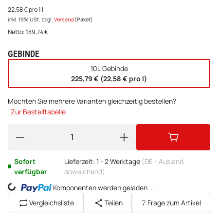
22,58 € pro 1 l
inkl. 19% USt.
zzgl.
Versand
(Paket)
Netto:
189,74
€
GEBINDE
wählen
10L Gebinde
225,79 € (22,58 € pro l)
Möchten Sie mehrere Varianten gleichzeitig bestellen?
Zur Bestelltabelle
Sofort
Lieferzeit:
1 - 2 Werktage
(DE - Ausland
verfügbar
abweichend)
Loading...
Komponenten werden geladen ...
Vergleichsliste
Teilen
Frage zum Artikel