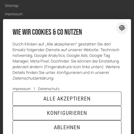
Sitemap
Impressum
Datenschutz
Wie wir Cookies & Co nutzen
Widerrufsrecht
Durch Klicken auf „Alle akzeptieren“ gestatten Sie den
Einsatz folgender Dienste auf unserer Website: Technisch
notwendig, Google Analytics, Google Ads, Google Tag
Manager, Meta Pixel, Doofinder. Sie können die Einstellung
jederzeit ändern (Fingerabdruck-Icon links unten). Weitere
Details finden Sie unter
Konfigurieren
und in unserer
Datenschutzerklärung
.
|
Impressum
Datenschutz
ALLE AKZEPTIEREN
© HILBERT Mineralöl GmbH
* Alle Preise inkl. gesetzlicher USt., zzgl.
Versand
Powered by
JTL-Shop
|
TECHNIK JTL-Shop Template
KONFIGURIEREN
VERTRAG WIDERRUFEN
ABLEHNEN