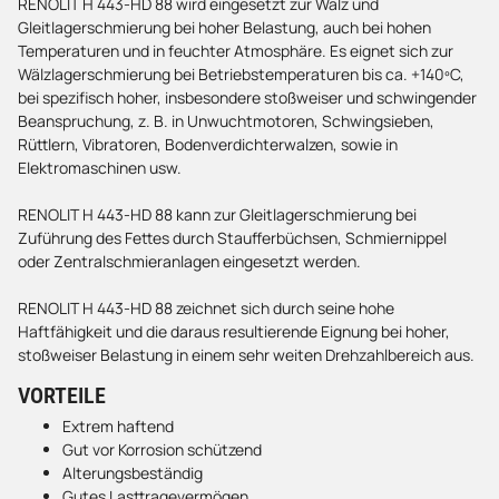
RENOLIT H 443-HD 88 wird eingesetzt zur Wälz und
Gleitlagerschmierung bei hoher Belastung, auch bei hohen
Temperaturen und in feuchter Atmosphäre. Es eignet sich zur
Wälzlagerschmierung bei Betriebstemperaturen bis ca. +140ºC,
bei spezifisch hoher, insbesondere stoßweiser und schwingender
Beanspruchung, z. B. in Unwuchtmotoren, Schwingsieben,
Rüttlern, Vibratoren, Bodenverdichterwalzen, sowie in
Elektromaschinen usw.
RENOLIT H 443-HD 88 kann zur Gleitlagerschmierung bei
Zuführung des Fettes durch Staufferbüchsen, Schmiernippel
oder Zentralschmieranlagen eingesetzt werden.
RENOLIT H 443-HD 88 zeichnet sich durch seine hohe
Haftfähigkeit und die daraus resultierende Eignung bei hoher,
stoßweiser Belastung in einem sehr weiten Drehzahlbereich aus.
VORTEILE
Extrem haftend
Gut vor Korrosion schützend
Alterungsbeständig
Gutes Lasttragevermögen