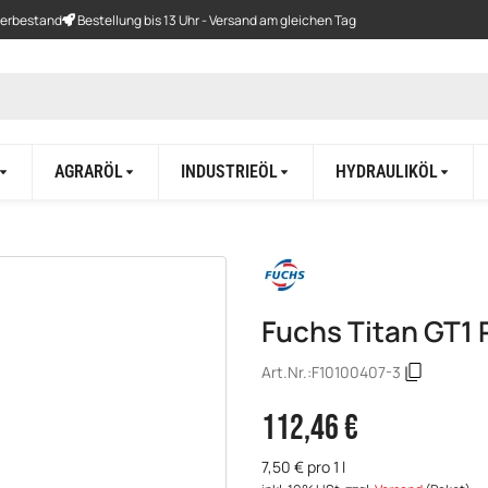
gerbestand
Bestellung bis 13 Uhr - Versand am gleichen Tag
AGRARÖL
INDUSTRIEÖL
HYDRAULIKÖL
Fuchs Titan GT1
Art.Nr.:
F10100407-3
112,46 €
7,50 € pro 1 l