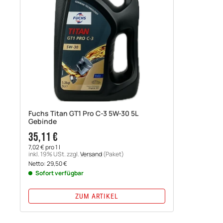
Fuchs Titan GT1 Pro C-3 5W-30 5L
Gebinde
35,11 €
7,02 € pro 1 l
inkl. 19% USt.
zzgl.
Versand
(Paket)
Netto:
29,50
€
Sofort verfügbar
ZUM ARTIKEL