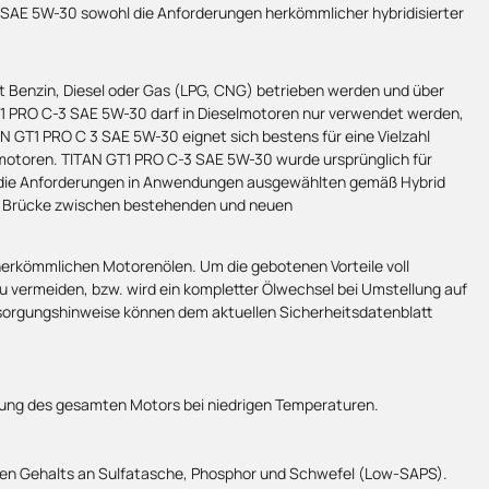
 SAE 5W-30 sowohl die Anforderungen herkömmlicher hybridisierter
t Benzin, Diesel oder Gas (LPG, CNG) betrieben werden und über
PRO C-3 SAE 5W-30 darf in Dieselmotoren nur verwendet werden,
 GT1 PRO C 3 SAE 5W-30 eignet sich bestens für eine Vielzahl
idmotoren. TITAN GT1 PRO C-3 SAE 5W-30 wurde ursprünglich für
h die Anforderungen in Anwendungen ausgewählten gemäß Hybrid
die Brücke zwischen bestehenden und neuen
herkömmlichen Motorenölen. Um die gebotenen Vorteile voll
vermeiden, bzw. wird ein kompletter Ölwechsel bei Umstellung auf
sorgungshinweise können dem aktuellen Sicherheitsdatenblatt
lung des gesamten Motors bei niedrigen Temperaturen.
n Gehalts an Sulfatasche, Phosphor und Schwefel (Low-SAPS).