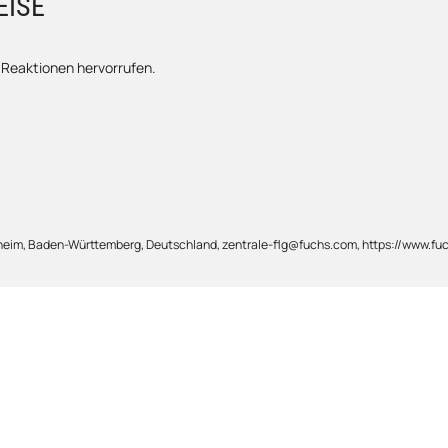
EISE
e Reaktionen hervorrufen.
im, Baden-Württemberg, Deutschland, zentrale-flg@fuchs.com, https://www.fu