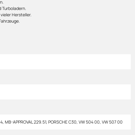
n.
d Turboladern.
ieler Hersteller.
Fahrzeuge.
04
,
MB-APPROVAL 229.51
,
PORSCHE C30
,
VW 504 00
,
VW 507 00