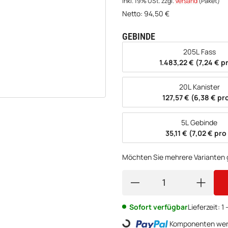
inkl. 19% USt.
zzgl.
Versand
(Paket)
Netto:
94,50
€
GEBINDE
wählen
205L Fass
1.483,22 € (7,24 € pr
20L Kanister
127,57 € (6,38 € pro
5L Gebinde
35,11 € (7,02 € pro 
Möchten Sie mehrere Varianten g
Loading...
Sofort verfügbar
Lieferzeit:
1
Komponenten werd