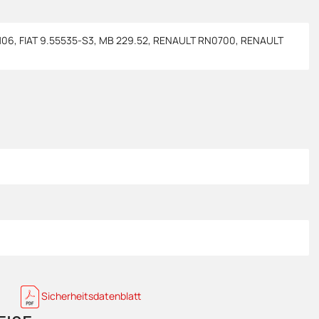
106
,
FIAT 9.55535-S3
,
MB 229.52
,
RENAULT RN0700
,
RENAULT
Sicherheitsdatenblatt