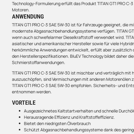
Technology-Formulierung erfüllt das Produkt TITAN GT1 PRO C-3
Motoren.
ANWENDUNG
TITAN GT1 PRO C-3 SAE 5W-30 ist für Fahrzeuge geeignet, die mi
modernste Abgasnachbehandlungssysteme verfügen. TITAN GT1 
wenn auch schwefelarmer Dieselkraftstoff verwendet wird. TITAN
asiatischer und amerikanischer Hersteller sowie für viele Hybr
herkömmliche Anwendungen entwickelt, erfüllt aber zusätzlic
den Herstellerspezifikationen. BluEV Technology bildet daher 
Schmierstoffanwendungen.
TITAN GT1 PRO C-3 SAE 5W-30 ist mischbar und verträglich mit 
auszuschöpfen, sind Vermischungen mit anderen Motorenölen zu 
TITAN GT1 PRO C-3 SAE 5W-30 empfohlen. Sicherheits- und Ent
entnommen werden.
VORTEILE
Ausgezeichnetes Kaltstartverhalten und schnelle Durchö
Herausragende Effizienz und Kraftstoffeffizienz.
Bietet den niedrigsten Ölverbrauch
Schützt Abgasnachbehandlungssysteme dank des geringe