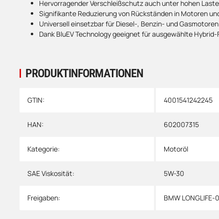
Hervorragender Verschleißschutz auch unter hohen Laste
Signifikante Reduzierung von Rückständen in Motoren un
Universell einsetzbar für Diesel-, Benzin- und Gasmotoren v
Dank BluEV Technology geeignet für ausgewählte Hybrid-
PRODUKTINFORMATIONEN
Produkteigenschaft
Wert
GTIN:
4001541242245
HAN:
602007315
Kategorie:
Motoröl
SAE Viskosität:
5W-30
Freigaben:
BMW LONGLIFE-