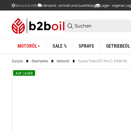
Service & Hilfe
Versand - schnell und zuverlässig
Lager - eigener La
MOTORÖL
SALE %
SPRAYS
GETRIEBEÖL
Zurück
Startseite
Motoröl
Fuchs Titan GT1 Pro C-3 5W-30
AUF LAGER