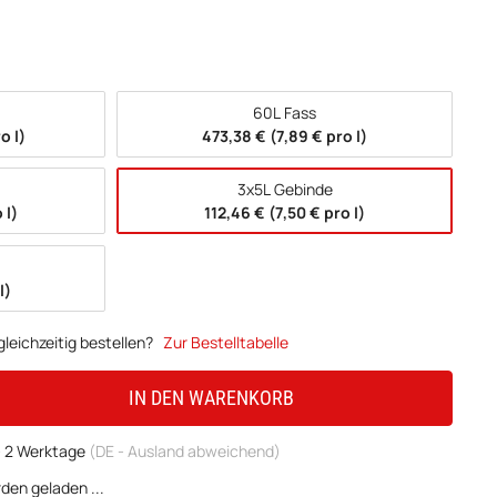
60L Fass
o l)
473,38 € (7,89 € pro l)
3x5L Gebinde
 l)
112,46 € (7,50 € pro l)
l)
leichzeitig bestellen?
Zur Bestelltabelle
IN DEN WARENKORB
 - 2 Werktage
(DE - Ausland abweichend)
en geladen ...