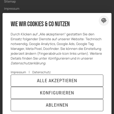
Sitemap
Impressum
Datenschutz
Wie wir Cookies & Co nutzen
Widerrufsrecht
Durch Klicken auf „Alle akzeptieren“ gestatten Sie den
Einsatz folgender Dienste auf unserer Website: Technisch
notwendig, Google Analytics, Google Ads, Google Tag
Manager, Meta Pixel, Doofinder. Sie können die Einstellung
jederzeit ändern (Fingerabdruck-Icon links unten). Weitere
Details finden Sie unter
Konfigurieren
und in unserer
Datenschutzerklärung
.
|
Impressum
Datenschutz
ALLE AKZEPTIEREN
© HILBERT Mineralöl GmbH
* Alle Preise inkl. gesetzlicher USt., zzgl.
Versand
Powered by
JTL-Shop
|
TECHNIK JTL-Shop Template
KONFIGURIEREN
VERTRAG WIDERRUFEN
ABLEHNEN
ANMELDEN
MENÜ
WARENKORB