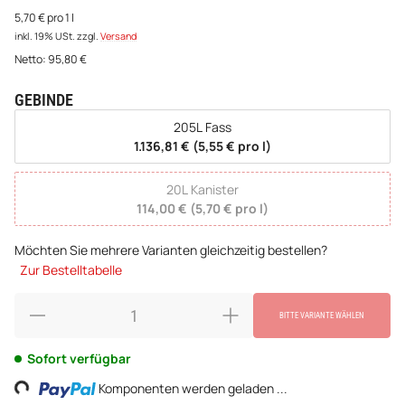
5,70 € pro 1 l
inkl. 19% USt.
zzgl.
Versand
Netto:
95,80
€
GEBINDE
wählen
205L Fass
1.136,81 € (5,55 € pro l)
20L Kanister
114,00 € (5,70 € pro l)
Möchten Sie mehrere Varianten gleichzeitig bestellen?
Zur Bestelltabelle
BITTE VARIANTE WÄHLEN
Sofort verfügbar
ing...
Komponenten werden geladen ...