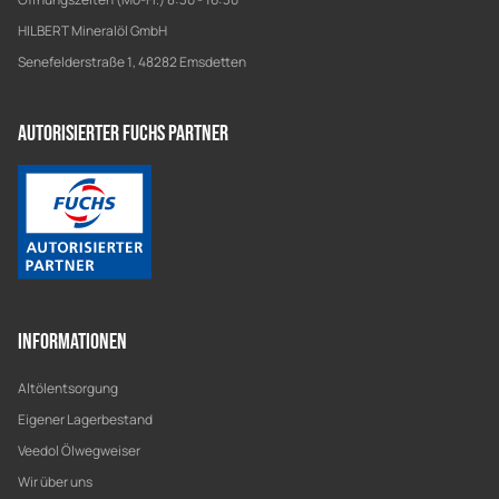
HILBERT Mineralöl GmbH
Senefelderstraße 1, 48282 Emsdetten
Autorisierter Fuchs Partner
Informationen
Altölentsorgung
Eigener Lagerbestand
Veedol Ölwegweiser
Wir über uns