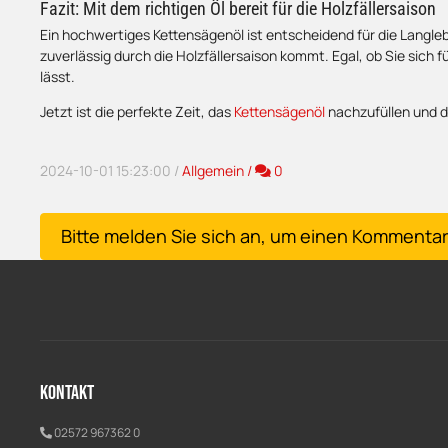
Fazit: Mit dem richtigen Öl bereit für die Holzfällersaison
Ein hochwertiges Kettensägenöl ist entscheidend für die Langlebi
zuverlässig durch die Holzfällersaison kommt. Egal, ob Sie sich f
lässt.
Jetzt ist die perfekte Zeit, das
Kettensägenöl
nachzufüllen und d
Kommentare
2024-10-01 15:23:00
/
Allgemein
/
0
x
Bitte melden Sie sich an, um einen Kommentar
Kontakt
02572 967362 0