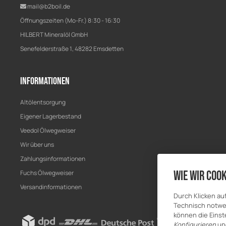
mail@b2boil.de
Öffnungszeiten (Mo-Fr.) 8:30 - 16:30
HILBERT Mineralöl GmbH
Senefelderstraße 1, 48282 Emsdetten
Informationen
Altölentsorgung
Eigener Lagerbestand
Veedol Ölwegweiser
Wir über uns
Zahlungsinformationen
Fuchs Ölwegweiser
Wie wir Cook
Versandinformationen
Durch Klicken au
Technisch notwen
können die Einste
Konfigurieren
un