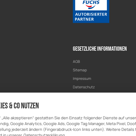
Gesetzliche Informationen
AGB
Sitemap
Impressum
Datenschutz
Widerrufsrecht
ies & Co nutzen
f „Alle akzeptieren“ gestatten Sie den Einsatz folgender Dienste auf unse
dig, Google Analytics, Google Ads, Google Tag Manager, Meta Pixel, Doof
llung jederzeit ändern (Fingerabdruck-Icon links unten). Weitere Details 
d in unserer
Datenschutzerklärung
.