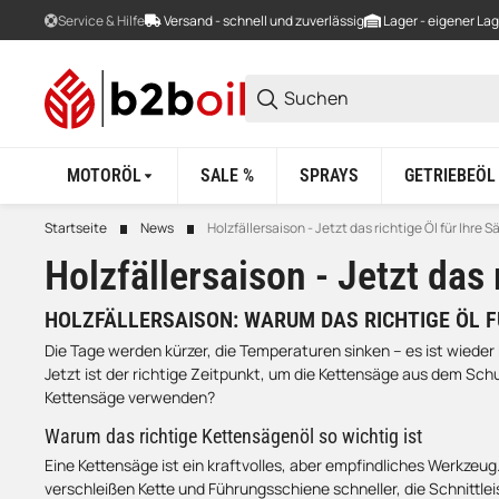
Service & Hilfe
Versand - schnell und zuverlässig
Lager - eigener La
MOTORÖL
SALE %
SPRAYS
GETRIEBEÖL
Startseite
News
Holzfällersaison - Jetzt das richtige Öl für Ihre S
Holzfällersaison - Jetzt das 
HOLZFÄLLERSAISON: WARUM DAS RICHTIGE ÖL F
Die Tage werden kürzer, die Temperaturen sinken – es ist wieder 
Jetzt ist der richtige Zeitpunkt, um die Kettensäge aus dem Sch
Kettensäge verwenden?
Warum das richtige Kettensägenöl so wichtig ist
Eine Kettensäge ist ein kraftvolles, aber empfindliches Werkzeu
verschleißen Kette und Führungsschiene schneller, die Schnittle