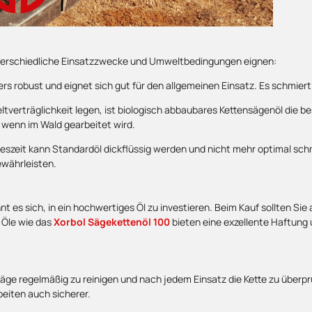
unterschiedliche Einsatzzwecke und Umweltbedingungen eignen:
ers robust und eignet sich gut für den allgemeinen Einsatz. Es schmiert
weltverträglichkeit legen, ist biologisch abbaubares Kettensägenöl die 
 wenn im Wald gearbeitet wird.
hreszeit kann Standardöl dickflüssig werden und nicht mehr optimal schm
währleisten.
t es sich, in ein hochwertiges Öl zu investieren. Beim Kauf sollten Si
. Öle wie das
Xorbol Sägekettenöl 100
bieten eine exzellente Haftung 
nsäge regelmäßig zu reinigen und nach jedem Einsatz die Kette zu über
beiten auch sicherer.