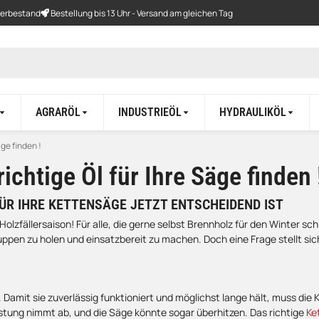
gerbestand
Bestellung bis 13 Uhr - Versand am gleichen Tag
AGRARÖL
INDUSTRIEÖL
HYDRAULIKÖL
äge finden !
richtige Öl für Ihre Säge finden 
ÜR IHRE KETTENSÄGE JETZT ENTSCHEIDEND IST
Holzfällersaison! Für alle, die gerne selbst Brennholz für den Winter s
uppen zu holen und einsatzbereit zu machen. Doch eine Frage stellt si
g. Damit sie zuverlässig funktioniert und möglichst lange hält, muss d
istung nimmt ab, und die Säge könnte sogar überhitzen. Das richtige
Ke