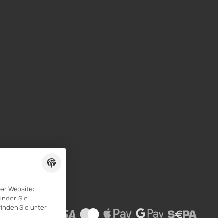
rer Website:
inder. Sie
finden Sie unter