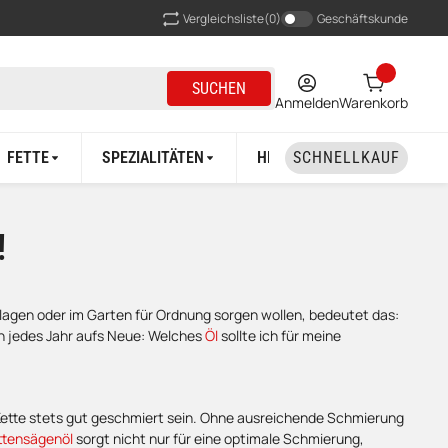
Vergleichsliste
(0)
Geschäftskunde
SUCHEN
Anmelden
Warenkorb
FETTE
SPEZIALITÄTEN
HERSTELLER
SCHNELLKAUF
!
chlagen oder im Garten für Ordnung sorgen wollen, bedeutet das:
ch jedes Jahr aufs Neue: Welches
Öl
sollte ich für meine
ie Kette stets gut geschmiert sein. Ohne ausreichende Schmierung
ttensägenöl
sorgt nicht nur für eine optimale Schmierung,