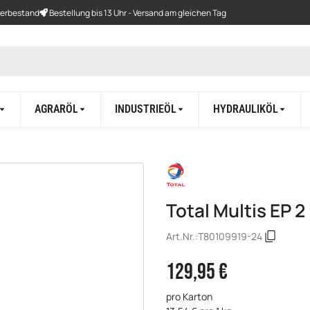
gerbestand
Bestellung bis 13 Uhr - Versand am gleichen Tag
AGRARÖL
INDUSTRIEÖL
HYDRAULIKÖL
Total Multis EP 
Art.Nr.:
T80109919-24
129,95 €
pro Karton