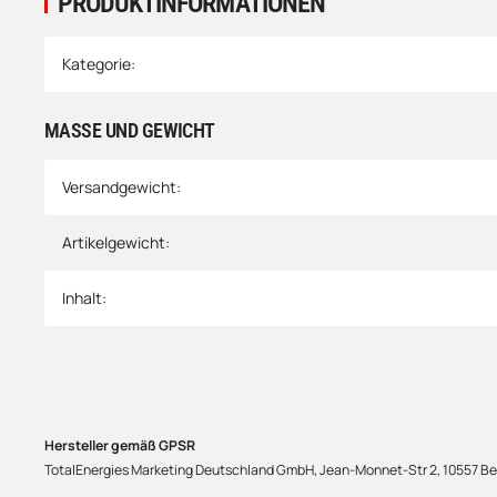
PRODUKTINFORMATIONEN
Produkteigenschaft
Wert
Kategorie:
MASSE UND GEWICHT
Versandgewicht:
Artikelgewicht:
Inhalt:
Hersteller gemäß GPSR
TotalEnergies Marketing Deutschland GmbH, Jean-Monnet-Str 2, 10557 Ber