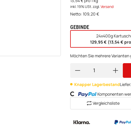
13,54 € pro 1 kg
inkl. 19% USt.
zzgl.
Versand
Netto:
109,20
€
GEBINDE
wählen
24x400g Kartusch
129,95 € (13,54 € pr
Möchten Sie mehrere Varianten g
Loading...
Knapper Lagerbestand
Liefer
Komponenten werd
Vergleichsliste