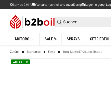
Service & Hilfe
Versand - schnell und zuverlässig
Lager - eigener La
MOTORÖL
SALE %
SPRAYS
GETRIEBEÖL
Zurück
Startseite
Fette
Total Multis EP 2 Lube Shuttle
AUF LAGER