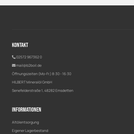
Kontakt
02572 967362 0
mail@b2boil.de
Öffnungszeiten (Mo-Fr.) 8:30 - 16:30
HILBERT Mineralöl GmbH
Senefelderstraße 1, 48282 Emsdetten
Informationen
Altölentsorgung
Eigener Lagerbestand