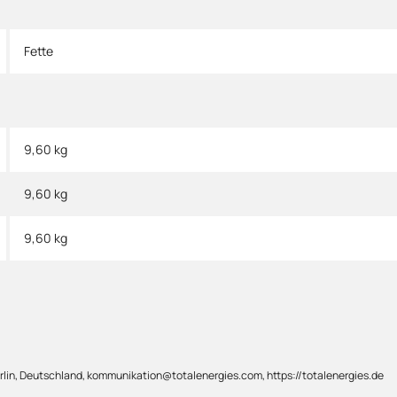
Fette
9,60 kg
9,60
kg
9,60 kg
lin, Deutschland, kommunikation@totalenergies.com, https://totalenergies.de