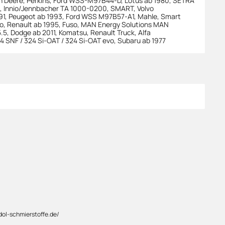
n Deere
,
Perkins
,
Ford WSS-M97B44-D
,
Lotus ab 1980
,
SETRA
,
Innio/Jennbacher TA 1000-0200
,
SMART
,
Volvo
91
,
Peugeot ab 1993
,
Ford WSS M97B57-A1
,
Mahle
,
Smart
o
,
Renault ab 1995
,
Fuso
,
MAN Energy Solutions MAN
.5
,
Dodge ab 2011
,
Komatsu
,
Renault Truck
,
Alfa
4 SNF / 324 Si-OAT / 324 Si-OAT evo
,
Subaru ab 1977
dol-schmierstoffe.de/