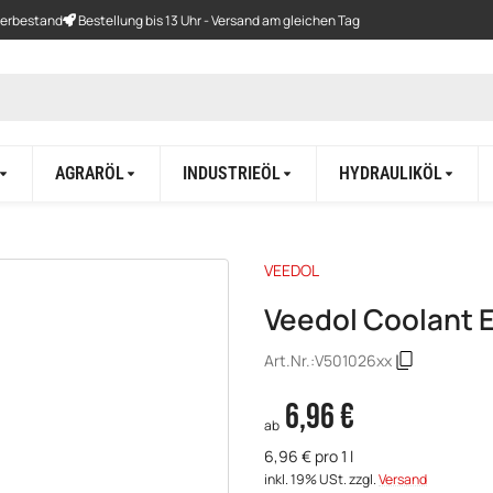
gerbestand
Bestellung bis 13 Uhr - Versand am gleichen Tag
AGRARÖL
INDUSTRIEÖL
HYDRAULIKÖL
VEEDOL
Veedol Coolant 
Art.Nr.:
V501026xx
6,96 €
ab
6,96 € pro 1 l
inkl. 19% USt.
zzgl.
Versand