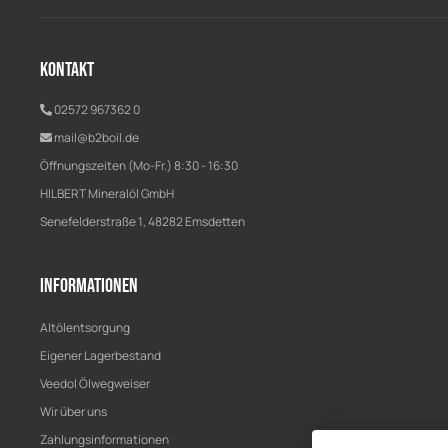
Kontakt
02572 967362 0
mail@b2boil.de
Öffnungszeiten (Mo-Fr.) 8:30 - 16:30
HILBERT Mineralöl GmbH
Senefelderstraße 1, 48282 Emsdetten
Informationen
Altölentsorgung
Eigener Lagerbestand
Veedol Ölwegweiser
Wir über uns
Zahlungsinformationen