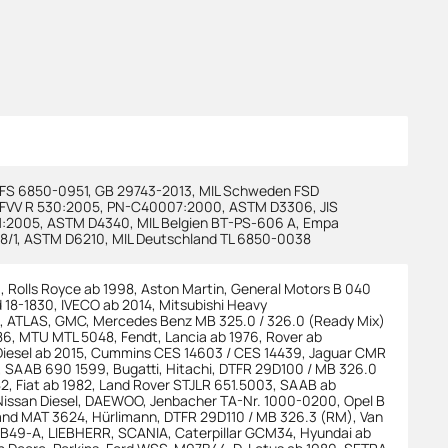
 FS 6850-0951
,
GB 29743-2013
,
MIL Schweden FSD
FVV R 530:2005
,
PN-C40007:2000
,
ASTM D3306
,
JIS
1:2005
,
ASTM D4340
,
MIL Belgien BT-PS-606 A
,
Empa
8/1
,
ASTM D6210
,
MIL Deutschland TL 6850-0038
a
,
Rolls Royce ab 1998
,
Aston Martin
,
General Motors B 040
d 18-1830
,
IVECO ab 2014
,
Mitsubishi Heavy
,
ATLAS
,
GMC
,
Mercedes Benz MB 325.0 / 326.0 (Ready Mix)
86
,
MTU MTL 5048
,
Fendt
,
Lancia ab 1976
,
Rover ab
iesel ab 2015
,
Cummins CES 14603 / CES 14439
,
Jaguar CMR
,
SAAB 690 1599
,
Bugatti
,
Hitachi
,
DTFR 29D100 / MB 326.0
82
,
Fiat ab 1982
,
Land Rover STJLR 651.5003
,
SAAB ab
issan Diesel
,
DAEWOO
,
Jenbacher TA-Nr. 1000-0200
,
Opel B
and MAT 3624
,
Hürlimann
,
DTFR 29D110 / MB 326.3 (RM)
,
Van
7B49-A
,
LIEBHERR
,
SCANIA
,
Caterpillar GCM34
,
Hyundai ab