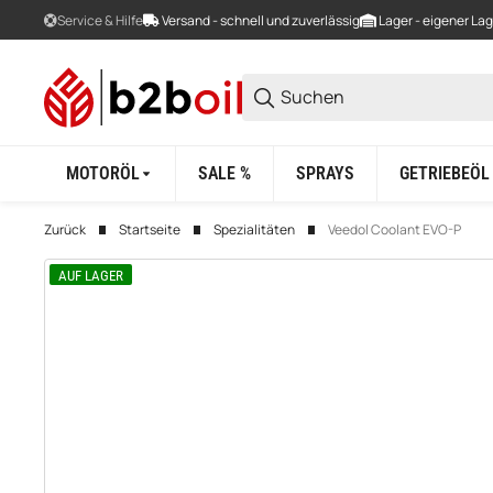
Service & Hilfe
Versand - schnell und zuverlässig
Lager - eigener La
MOTORÖL
SALE %
SPRAYS
GETRIEBEÖL
Zurück
Startseite
Spezialitäten
Veedol Coolant EVO-P
AUF LAGER