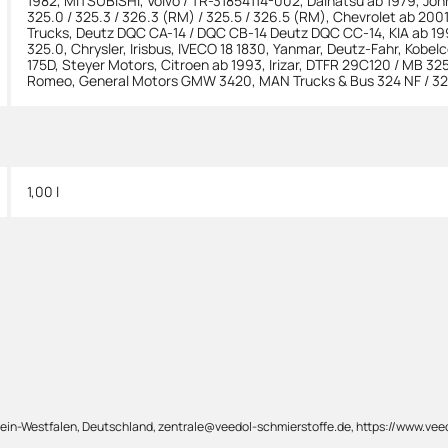
1982
,
MITSUBISHI
,
Volvo / TR-31854114-002
,
Daihatsu ab 1979
,
Joh
325.0 / 325.3 / 326.3 (RM) / 325.5 / 326.5 (RM)
,
Chevrolet ab 2001
Trucks
,
Deutz DQC CA-14 / DQC CB-14 Deutz DQC CC-14
,
KIA ab 19
325.0
,
Chrysler
,
Irisbus
,
IVECO 18 1830
,
Yanmar
,
Deutz-Fahr
,
Kobelc
175D
,
Steyer Motors
,
Citroen ab 1993
,
Irizar
,
DTFR 29C120 / MB 325
Romeo
,
General Motors GMW 3420
,
MAN Trucks & Bus 324 NF / 32
1,00 l
hein-Westfalen, Deutschland, zentrale@veedol-schmierstoffe.de, https://www.vee