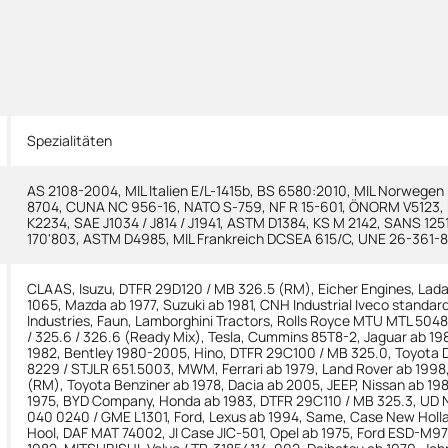
Spezialitäten
AS 2108-2004
,
MIL Italien E/L-1415b
,
BS 6580:2010
,
MIL Norwegen
8704
,
CUNA NC 956-16
,
NATO S-759
,
NF R 15-601
,
ÖNORM V5123
,
K2234
,
SAE J1034 / J814 / J1941
,
ASTM D1384
,
KS M 2142
,
SANS 125
170'803
,
ASTM D4985
,
MIL Frankreich DCSEA 615/C
,
UNE 26-361-8
CLAAS
,
Isuzu
,
DTFR 29D120 / MB 326.5 (RM)
,
Eicher Engines
,
Lad
1065
,
Mazda ab 1977
,
Suzuki ab 1981
,
CNH Industrial Iveco standar
Industries
,
Faun
,
Lamborghini Tractors
,
Rolls Royce MTU MTL 5048
/ 325.6 / 326.6 (Ready Mix)
,
Tesla
,
Cummins 85T8-2
,
Jaguar ab 19
1982
,
Bentley 1980-2005
,
Hino
,
DTFR 29C100 / MB 325.0
,
Toyota D
8229 / STJLR 651.5003
,
MWM
,
Ferrari ab 1979
,
Land Rover ab 1998
(RM)
,
Toyota Benziner ab 1978
,
Dacia ab 2005
,
JEEP
,
Nissan ab 19
1975
,
BYD Company
,
Honda ab 1983
,
DTFR 29C110 / MB 325.3
,
UD N
040 0240 / GME L1301
,
Ford
,
Lexus ab 1994
,
Same
,
Case New Holl
Hool
,
DAF MAT 74002
,
JI Case JIC-501
,
Opel ab 1975
,
Ford ESD-M9