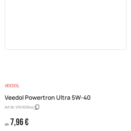
VEEDOL
Veedol Powertron Ultra 5W-40
Art.Nr.:
V101006xx
7,96 €
ab