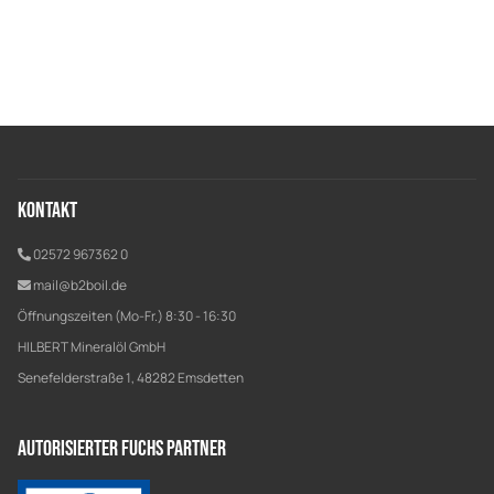
Kontakt
02572 967362 0
mail@b2boil.de
Öffnungszeiten (Mo-Fr.) 8:30 - 16:30
HILBERT Mineralöl GmbH
Senefelderstraße 1, 48282 Emsdetten
Autorisierter Fuchs Partner