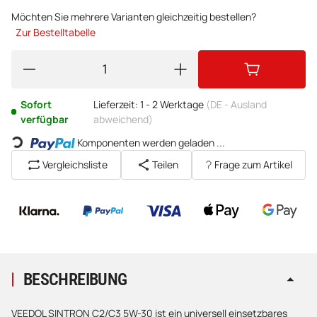
Möchten Sie mehrere Varianten gleichzeitig bestellen?
Zur Bestelltabelle
Sofort
Lieferzeit:
1 - 2 Werktage
(DE - Ausland
verfügbar
abweichend)
Loading...
Komponenten werden geladen ...
Vergleichsliste
Teilen
Frage zum Artikel
BESCHREIBUNG
VEEDOL SINTRON C2/C3 5W-30 ist ein universell einsetzbares