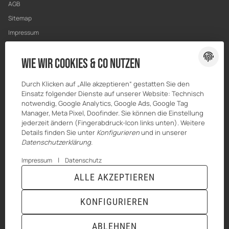
AGB
Sitemap
Impressum
Datenschutz
Wie wir Cookies & Co nutzen
Widerrufsrecht
Durch Klicken auf „Alle akzeptieren“ gestatten Sie den
Einsatz folgender Dienste auf unserer Website: Technisch
notwendig, Google Analytics, Google Ads, Google Tag
Manager, Meta Pixel, Doofinder. Sie können die Einstellung
jederzeit ändern (Fingerabdruck-Icon links unten). Weitere
Details finden Sie unter
Konfigurieren
und in unserer
Datenschutzerklärung
.
|
Impressum
Datenschutz
ALLE AKZEPTIEREN
© HILBERT Mineralöl GmbH
* Alle Preise inkl. gesetzlicher USt., zzgl.
Versand
Powered by
JTL-Shop
|
TECHNIK JTL-Shop Template
KONFIGURIEREN
VERTRAG WIDERRUFEN
ABLEHNEN