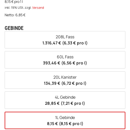
8,15 € pro 1 l
inkl. 19% USt.
zzgl.
Versand
Netto:
6,85
€
GEBINDE
wählen
208L Fass
1.316,47 € (6,33 € pro l)
60L Fass
393,46 € (6,56 € pro l)
20L Kanister
134,39 € (6,72 € pro l)
4L Gebinde
28,85 € (7,21 € pro l)
1L Gebinde
8,15 € (8,15 € pro l)