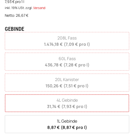
7,93 € pro 1 l
inkl. 19% USt.
zzgl.
Versand
Netto:
26,67
€
GEBINDE
wählen
208L Fass
1.474,18 € (7,09 € pro l)
60L Fass
436,78 € (7,28 € pro l)
20L Kanister
150,26 € (7,51 € pro l)
4L Gebinde
31,74 € (7,93 € pro l)
1L Gebinde
8,87 € (8,87 € pro l)