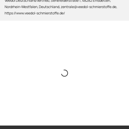
Veedol Deutschland Vertrieb, Senefelderstraße 1, 48282 Emsdetten,
Nordrhein-Westfalen, Deutschland, zentrale@veedol-schmierstoffe.de,
https://www.veedol-schmierstoffe.de/