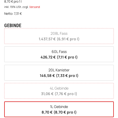
8,70 € pro 1 l
inkl. 19% USt.
zzgl.
Versand
Netto:
7,31
€
GEBINDE
wählen
208L Fass
1.437,57 € (6,91 € pro l)
60L Fass
426,72 € (7,11 € pro l)
20L Kanister
146,58 € (7,33 € pro l)
4L Gebinde
31,06 € (7,76 € pro l)
1L Gebinde
8,70 € (8,70 € pro l)