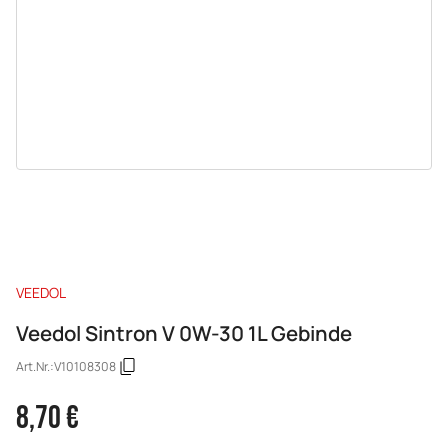
VEEDOL
Veedol Sintron V 0W-30 1L Gebinde
Art.Nr.:
V10108308
8,70 €