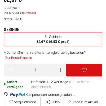
6,53 € pro 1 l
inkl. 19% USt.
zzgl.
Versand
Netto:
27,45
€
GEBINDE
wählen
5L Gebinde
32,67 € (6,53 € pro l)
Möchten Sie mehrere Varianten gleichzeitig bestellen?
Zur Bestelltabelle
Sofort
Lieferzeit:
1 - 2 Werktage
(DE - Ausland
oading...
verfügbar
abweichend)
Komponenten werden geladen ...
Vergleichsliste
Teilen
Frage zum Artikel