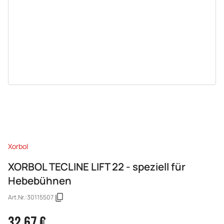
Xorbol
XORBOL TECLINE LIFT 22 - speziell für
Hebebühnen
Art.Nr.:
30115507
32,67 €