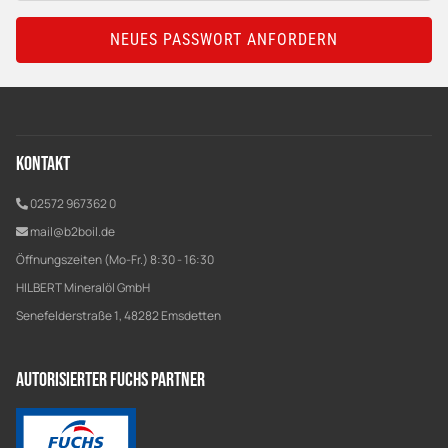
NEUES PASSWORT ANFORDERN
Kontakt
02572 967362 0
mail@b2boil.de
Öffnungszeiten (Mo-Fr.) 8:30 - 16:30
HILBERT Mineralöl GmbH
Senefelderstraße 1, 48282 Emsdetten
Autorisierter Fuchs Partner