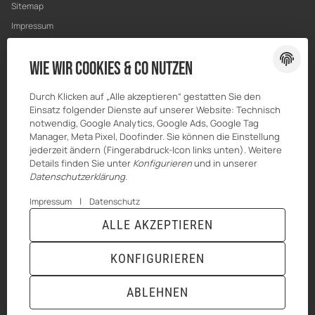
Sitemap
Impressum
Datenschutz
Wie wir Cookies & Co nutzen
Widerrufsrecht
Durch Klicken auf „Alle akzeptieren“ gestatten Sie den
Einsatz folgender Dienste auf unserer Website: Technisch
notwendig, Google Analytics, Google Ads, Google Tag
Manager, Meta Pixel, Doofinder. Sie können die Einstellung
jederzeit ändern (Fingerabdruck-Icon links unten). Weitere
Details finden Sie unter
Konfigurieren
und in unserer
Datenschutzerklärung
.
|
Impressum
Datenschutz
ALLE AKZEPTIEREN
© HILBERT Mineralöl GmbH
* Alle Preise inkl. gesetzlicher USt., zzgl.
Versand
Powered by
JTL-Shop
|
TECHNIK JTL-Shop Template
KONFIGURIEREN
VERTRAG WIDERRUFEN
ABLEHNEN
ANMELDEN
MENÜ
WARENKORB