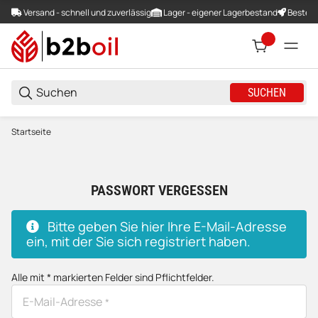
Versand - schnell und zuverlässig
Lager - eigener Lagerbestand
Bestellu
SUCHEN
Startseite
PASSWORT VERGESSEN
x
Bitte geben Sie hier Ihre E-Mail-Adresse
ein, mit der Sie sich registriert haben.
Honeypot
Alle mit
*
markierten Felder sind Pflichtfelder.
E-Mail-Adresse
*