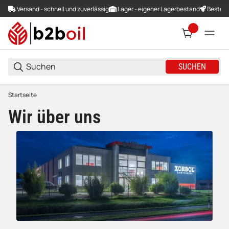
Versand - schnell und zuverlässig
Lager - eigener Lagerbestand
Bestellu
SUCHEN
Startseite
Wir über uns