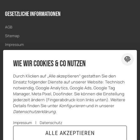
Gesetzliche Informationen
AGB
Sitemap
Impressum
Datenschutz
Wie wir Cookies & Co nutzen
Widerrufsrecht
Durch Klicken auf „Alle akzeptieren“ gestatten Sie den
Einsatz folgender Dienste auf unserer Website: Technisch
notwendig, Google Analytics, Google Ads, Google Tag
Manager, Meta Pixel, Doofinder. Sie können die Einstellung
jederzeit ändern (Fingerabdruck-Icon links unten). Weitere
Details finden Sie unter
Konfigurieren
und in unserer
Datenschutzerklärung
.
|
Impressum
Datenschutz
ALLE AKZEPTIEREN
© HILBERT Mineralöl GmbH