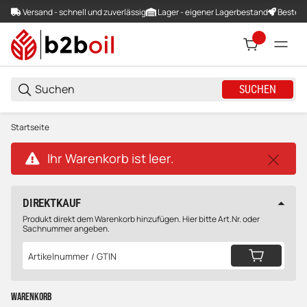
Versand - schnell und zuverlässig
Lager - eigener Lagerbestand
Bestellu
SUCHEN
Startseite
x
Ihr Warenkorb ist leer.
DIREKTKAUF
Produkt direkt dem Warenkorb hinzufügen. Hier bitte Art.Nr. oder
Sachnummer angeben.
Warenkorb