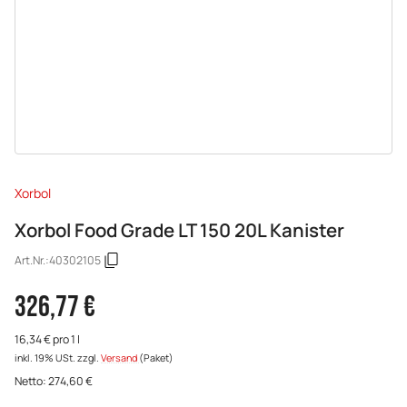
Xorbol
Xorbol Food Grade LT 150 20L Kanister
Art.Nr.:
40302105
326,77 €
16,34 € pro 1 l
inkl. 19% USt.
zzgl.
Versand
(Paket)
Netto:
274,60
€