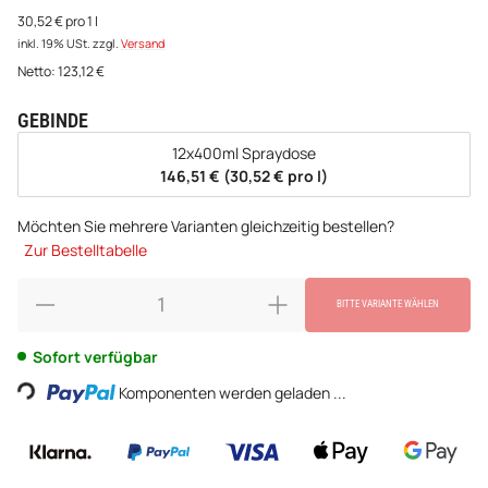
30,52 € pro 1 l
inkl. 19% USt.
zzgl.
Versand
Netto:
123,12
€
GEBINDE
wählen
12x400ml Spraydose
146,51 € (30,52 € pro l)
Möchten Sie mehrere Varianten gleichzeitig bestellen?
Zur Bestelltabelle
BITTE VARIANTE WÄHLEN
Loading...
Sofort verfügbar
Komponenten werden geladen ...