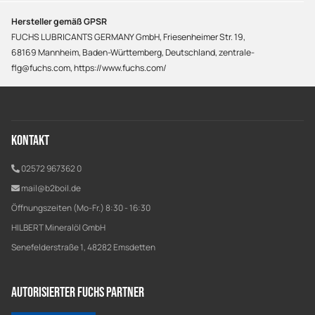
Hersteller gemäß GPSR
FUCHS LUBRICANTS GERMANY GmbH, Friesenheimer Str. 19,
68169 Mannheim, Baden-Württemberg, Deutschland, zentrale-
flg@fuchs.com, https://www.fuchs.com/
Kontakt
02572 967362 0
mail@b2boil.de
Öffnungszeiten (Mo-Fr.) 8:30 - 16:30
HILBERT Mineralöl GmbH
Senefelderstraße 1, 48282 Emsdetten
Autorisierter Fuchs Partner