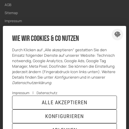
AGB
Sitemap
Impressum
Datenschutz
Wie wir Cookies & Co nutzen
Widerrufsrecht
Durch Klicken auf „Alle akzeptieren“ gestatten Sie den
Einsatz folgender Dienste auf unserer Website: Technisch
notwendig, Google Analytics, Google Ads, Google Tag
Manager, Meta Pixel, Doofinder. Sie können die Einstellung
jederzeit ändern (Fingerabdruck-Icon links unten). Weitere
Details finden Sie unter
Konfigurieren
und in unserer
Datenschutzerklärung
.
|
Impressum
Datenschutz
ALLE AKZEPTIEREN
© HILBERT Mineralöl GmbH
* Alle Preise inkl. gesetzlicher USt., zzgl.
Versand
Powered by
JTL-Shop
|
TECHNIK JTL-Shop Template
KONFIGURIEREN
VERTRAG WIDERRUFEN