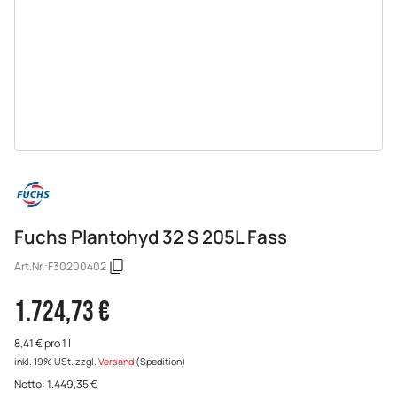
Fuchs Plantohyd 32 S 205L Fass
Art.Nr.:
F30200402
1.724,73 €
8,41 € pro 1 l
inkl. 19% USt.
zzgl.
Versand
(Spedition)
Netto:
1.449,35
€