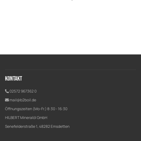
Kontakt
02572 967362 0
mail@b2boil.de
Öffnungszeiten (Mo-Fr.) 8:30 - 16:30
HILBERT Mineralöl GmbH
Senefelderstraße 1, 48282 Emsdetten