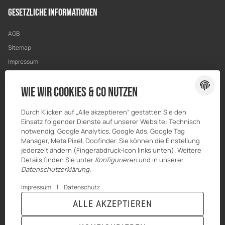
Gesetzliche Informationen
AGB
Sitemap
Impressum
Datenschutz
Wie wir Cookies & Co nutzen
Widerrufsrecht
Durch Klicken auf „Alle akzeptieren“ gestatten Sie den
Einsatz folgender Dienste auf unserer Website: Technisch
notwendig, Google Analytics, Google Ads, Google Tag
Manager, Meta Pixel, Doofinder. Sie können die Einstellung
jederzeit ändern (Fingerabdruck-Icon links unten). Weitere
Details finden Sie unter
Konfigurieren
und in unserer
Datenschutzerklärung
.
|
Impressum
Datenschutz
ALLE AKZEPTIEREN
© HILBERT Mineralöl GmbH
* Alle Preise inkl. gesetzlicher USt., zzgl.
Versand
Powered by
JTL-Shop
|
TECHNIK JTL-Shop Template