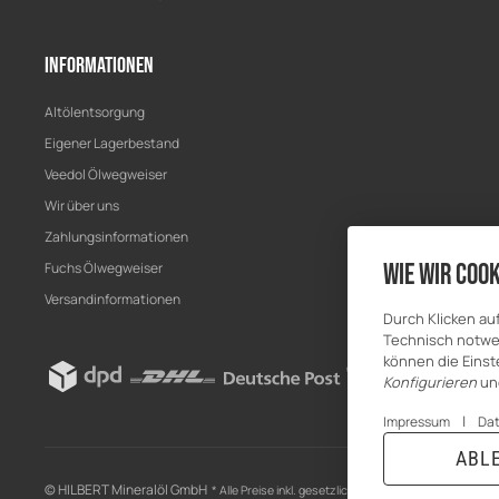
Informationen
Altölentsorgung
Eigener Lagerbestand
Veedol Ölwegweiser
Wir über uns
Zahlungsinformationen
Wie wir Cook
Fuchs Ölwegweiser
Versandinformationen
Durch Klicken au
Technisch notwen
können die Einste
Konfigurieren
un
|
Impressum
Da
ABL
© HILBERT Mineralöl GmbH
* Alle Preise inkl. gesetzlicher USt., zzgl.
Versand