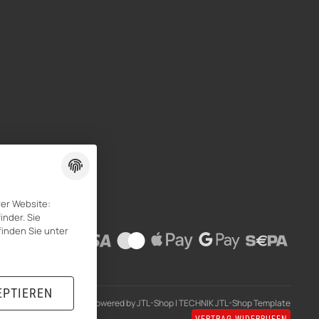
rer Website:
inder. Sie
finden Sie unter
EPTIEREN
Powered by
JTL-Shop
|
TECHNIK JTL-Shop Template