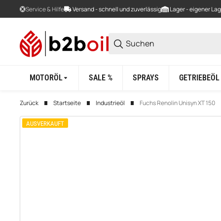
Service & Hilfe
Versand - schnell und zuverlässig
Lager - eigener La
MOTORÖL
SALE %
SPRAYS
GETRIEBEÖL
Zurück
Startseite
Industrieöl
Fuchs Renolin Unisyn XT 150
AUSVERKAUFT