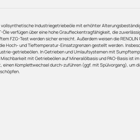
vollsynthetische Industriegetriebeöle mit erhöhter Alterungsbeständ
Öle verfügen über eine hohe Graufleckentragfähigkeit, die zuverlässi
ftem FZG-Test werden sicher erreicht. Außerdem weisen die RENOLIN UN
ie Hoch- und Tieftemperatur-Einsatzgrenzen gestellt werden. Insbes
dustrie-getriebeölen. In Getrieben und Umlaufsystemen mit Sumpftemp
e Mischbarkeit mit Getriebeölen auf Mineralölbasis und PAO-Basis ist 
, einen Komplettwechsel durch-zuführen (ggf. mit Spülvorgang), um d
uschöpfen.