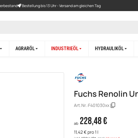
gerbestand
Bestellung bis 13 Uhr - Versand am gleichen Tag
AGRARÖL
INDUSTRIEÖL
HYDRAULIKÖL
Fuchs Renolin Un
Art.Nr.:
F401030xx
228,48 €
ab
11,42 € pro 1 l