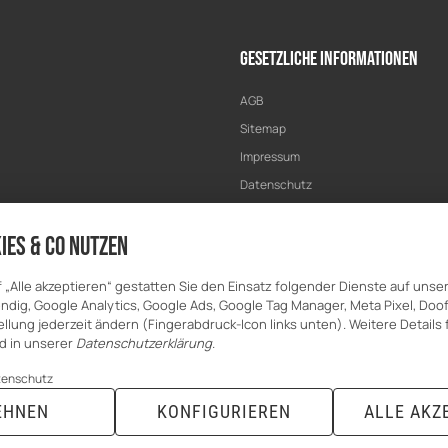
Gesetzliche Informationen
AGB
Sitemap
Impressum
Datenschutz
Widerrufsrecht
ies & Co nutzen
f „Alle akzeptieren“ gestatten Sie den Einsatz folgender Dienste auf unse
dig, Google Analytics, Google Ads, Google Tag Manager, Meta Pixel, Doof
llung jederzeit ändern (Fingerabdruck-Icon links unten). Weitere Details 
d in unserer
Datenschutzerklärung
.
tenschutz
EHNEN
KONFIGURIEREN
ALLE AKZ