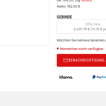
inkl. 19% USt.
zzgl.
Versand
Netto:
192,00
€
GEBINDE
wählen
205L Fass
2.407,79 € (11,75 € pr
Möchten Sie mehrere Varianten g
Momentan nicht verfügbar
BENACHRICHTIGUNG