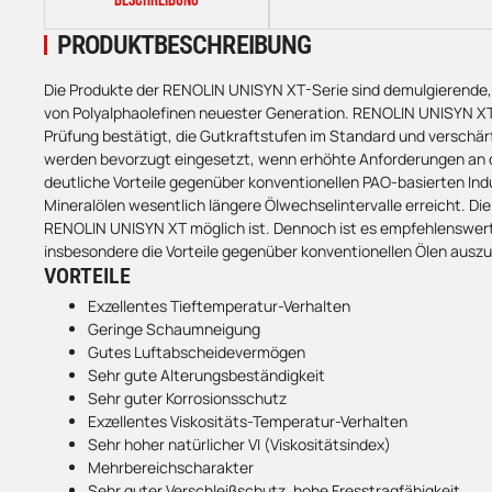
PRODUKTBESCHREIBUNG
Die Produkte der RENOLIN UNISYN XT-Serie sind demulgierende, 
von Polyalphaolefinen neuester Generation. RENOLIN UNISYN XT-
Prüfung bestätigt, die Gutkraftstufen im Standard und verschär
werden bevorzugt eingesetzt, wenn erhöhte Anforderungen an d
deutliche Vorteile gegenüber konventionellen PAO-basierten In
Mineralölen wesentlich längere Ölwechselintervalle erreicht. Di
RENOLIN UNISYN XT möglich ist. Dennoch ist es empfehlenswert
insbesondere die Vorteile gegenüber konventionellen Ölen ausz
VORTEILE
Exzellentes Tieftemperatur-Verhalten
Geringe Schaumneigung
Gutes Luftabscheidevermögen
Sehr gute Alterungsbeständigkeit
Sehr guter Korrosionsschutz
Exzellentes Viskositäts-Temperatur-Verhalten
Sehr hoher natürlicher VI (Viskositätsindex)
Mehrbereichscharakter
Sehr guter Verschleißschutz, hohe Fresstragfähigkeit