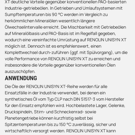
XT deutliche Vorteile gegenüber konventionellen PAO-basierten
Industrie-getriebeölen. In Getrieben und Umlaufsystemen mit
Sumpftemperaturen bis 90 °C werden im Vergleich zu
herkömmlichen Mineralölen wesentlich längere
Ölwechselintervalle erreicht. Die Mischbarkeit mit Getriebeölen
auf Mineralölbasis und PAO-Basis ist im Regelfall gegeben,
wodurch eine vereinfachte Umrüstung auf RENOLIN UNISYN XT
möglich ist. Dennoch ist es empfehlenswert, einen
Komplettwechsel durch-zuführen (ggf. mit Spülvorgang), um die
volle Performance von RENOLIN UNISYN XT zu erreichen und
insbesondere die Vorteile gegenüber konventionellen Ölen
auszuschöpfen.
ANWENDUNG
Die Öle der RENOLIN UNISYN XT-Reihe werden für alle
Einsatzfälle in der Industrie verwendet, bei denen ein
synthetisches Öl vom Typ CLP nach DIN 51517-3 vom Hersteller
für den Einsatz empfohlen wird. Hochbelastete Lager, Gelenke,
Druckspindeln, Stirn- und Schneckenrad- sowie
Planetengetriebe können kurzfristig selbst bei
Spitzentemperaturen bis zu 150 °C zuverlässig, sicher und
wirtschaftlich versorgt werden. RENOLIN UNISYN XT kann