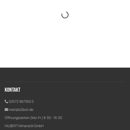
Kontakt
02572 967362 0
mail@b2boil.de
Öffnungszeiten (Mo-Fr.) 8:30 - 16:30
HILBERT Mineralöl GmbH