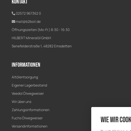
Kontakt
02572 967362 0
mail@b2boil.de
Öffnungszeiten (Mo-Fr.) 8:30 - 16:30
HILBERT Mineralöl GmbH
Senefelderstraße 1, 48282 Emsdetten
Informationen
Altölentsorgung
Eigener Lagerbestand
Veedol Ölwegweiser
Wir über uns
Zahlungsinformationen
Wie wir Cook
Fuchs Ölwegweiser
Versandinformationen