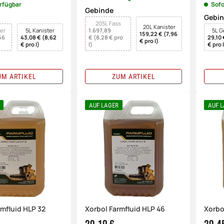
erfügbar
Sofo
Gebinde
Gebi
wählen
205L Fass
wähl
20L Kanister
er
5L Kanister
1.697,89
5L G
159,22 € (7,96
56
43,08 € (8,62
€ (8,28 € pro
29,10 
€ pro l)
€ pro l)
l)
€ pro l
UM ARTIKEL
ZUM ARTIKEL
AUF LAGER
AUF 
rmfluid HLP 32
Xorbol Farmfluid HLP 46
Xorbo