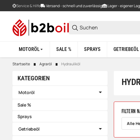
Service & Hilfe
Versand - schnell und zuverlässig
Lager - eigener La
MOTORÖL
SALE %
SPRAYS
GETRIEBEÖL
Startseite
Agraröl
Hydrauliköl
KATEGORIEN
HYDR
Motoröl
Sale %
Filtern n
Sprays
Alle H
Getriebeöl