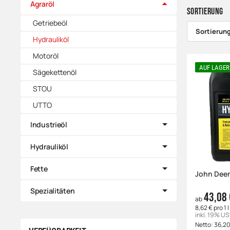
Agraröl
Sortierung
Getriebeöl
Sortierun
Hydrauliköl
Motoröl
AUF LAGER
Sägekettenöl
STOU
UTTO
Industrieöl
Hydrauliköl
Fette
John Deer
Spezialitäten
43,08 
ab
8,62 € pro 1 l
inkl. 19% US
Netto:
36,2