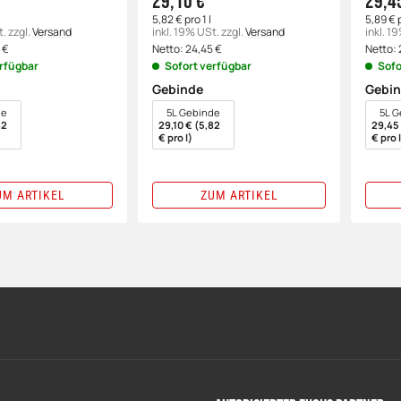
29,10 €
29,4
5,82 € pro 1 l
5,89 € p
t.
zzgl.
Versand
inkl. 19% USt.
zzgl.
Versand
inkl. 1
5
€
Netto:
24,45
€
Netto:
erfügbar
Sofort verfügbar
Sofo
Gebinde
Gebi
wählen
wähl
de
5L Gebinde
5L G
82
29,10 € (5,82
29,45 
€ pro l)
€ pro l
UM ARTIKEL
ZUM ARTIKEL