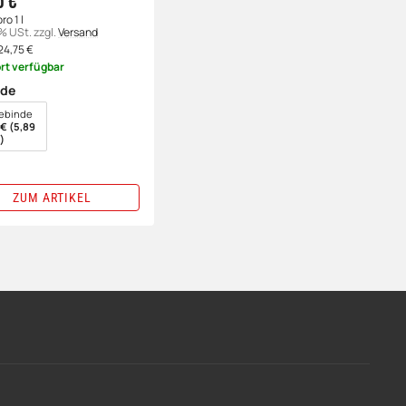
5 €
ro 1 l
9% USt.
zzgl.
Versand
24,75
€
rt verfügbar
nde
en
ebinde
€ (5,89
)
ZUM ARTIKEL