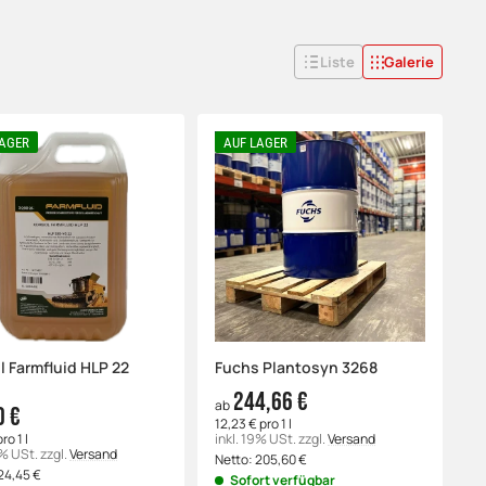
Liste
Galerie
LAGER
AUF LAGER
l Farmfluid HLP 22
Fuchs Plantosyn 3268
244,66 €
ab
0 €
12,23 € pro 1 l
ro 1 l
inkl. 19% USt.
zzgl.
Versand
9% USt.
zzgl.
Versand
Netto:
205,60
€
24,45
€
Sofort verfügbar