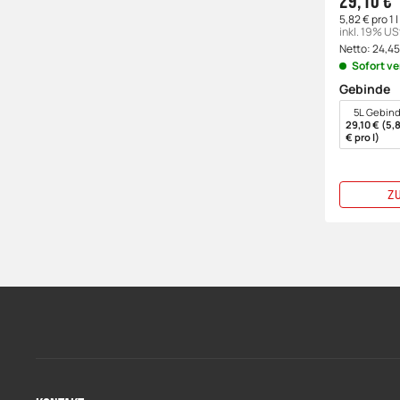
29,10 €
5,82 € pro 1 l
inkl. 19% US
Netto:
24,4
Sofort v
Gebinde
wählen
5L Gebin
29,10 € (5,
€ pro l)
Z