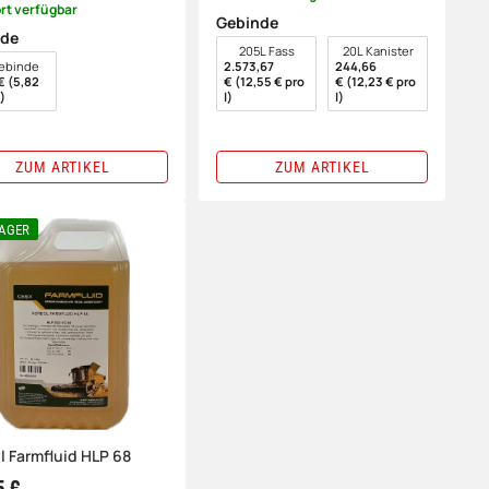
rt verfügbar
Gebinde
nde
wählen
205L Fass
20L Kanister
en
ebinde
2.573,67
244,66
€ (5,82
€ (12,55 € pro
€ (12,23 € pro
)
l)
l)
ZUM ARTIKEL
ZUM ARTIKEL
LAGER
l Farmfluid HLP 68