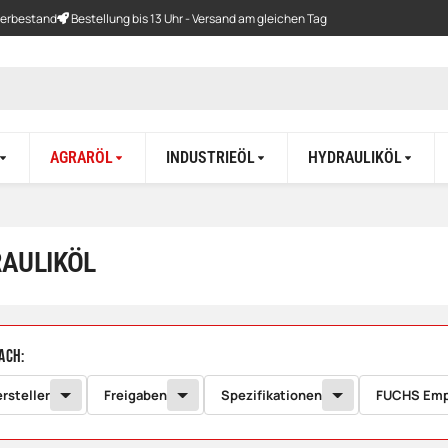
gerbestand
Bestellung bis 13 Uhr - Versand am gleichen Tag
AGRARÖL
INDUSTRIEÖL
HYDRAULIKÖL
AULIKÖL
ach:
ersteller
Freigaben
Spezifikationen
FUCHS Emp