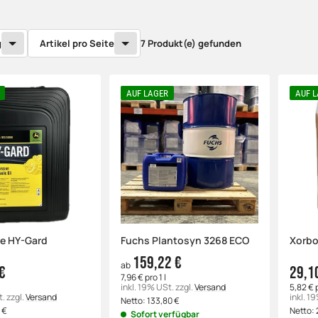
g
Artikel pro Seite
7 Produkt(e) gefunden
AUF LAGER
AUF 
e HY-Gard
Fuchs Plantosyn 3268 ECO
Xorbo
159,22 €
ab
€
29,1
7,96 € pro 1 l
inkl. 19% USt.
zzgl.
Versand
5,82 € p
t.
zzgl.
Versand
inkl. 1
Netto:
133,80
€
0
€
Netto:
Sofort verfügbar