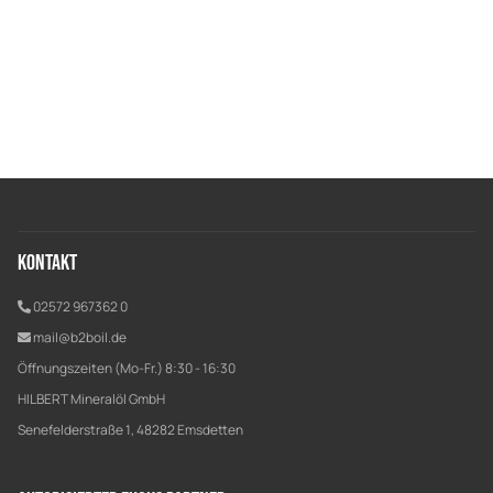
Kontakt
02572 967362 0
mail@b2boil.de
Öffnungszeiten (Mo-Fr.) 8:30 - 16:30
HILBERT Mineralöl GmbH
Senefelderstraße 1, 48282 Emsdetten