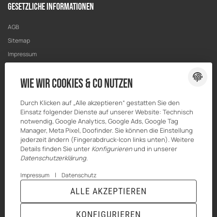
Gesetzliche Informationen
AGB
Sitemap
Impressum
Datenschutz
Wie wir Cookies & Co nutzen
Widerrufsrecht
Durch Klicken auf „Alle akzeptieren“ gestatten Sie den
Einsatz folgender Dienste auf unserer Website: Technisch
notwendig, Google Analytics, Google Ads, Google Tag
Manager, Meta Pixel, Doofinder. Sie können die Einstellung
jederzeit ändern (Fingerabdruck-Icon links unten). Weitere
Details finden Sie unter
Konfigurieren
und in unserer
Datenschutzerklärung
.
|
Impressum
Datenschutz
ALLE AKZEPTIEREN
© HILBERT Mineralöl GmbH
* Alle Preise inkl. gesetzlicher USt., zzgl.
Versand
Powered by
JTL-Shop
|
TECHNIK JTL-Shop Template
KONFIGURIEREN