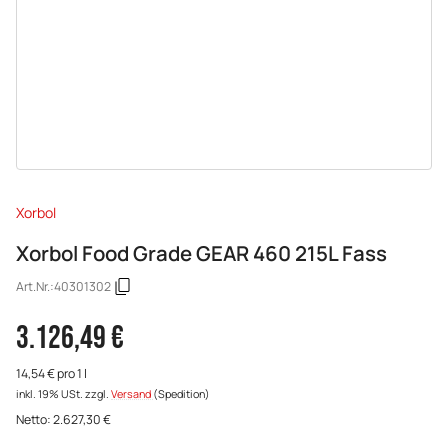
Xorbol
Xorbol Food Grade GEAR 460 215L Fass
Art.Nr.:
40301302
3.126,49 €
14,54 € pro 1 l
inkl. 19% USt.
zzgl.
Versand
(Spedition)
Netto:
2.627,30
€