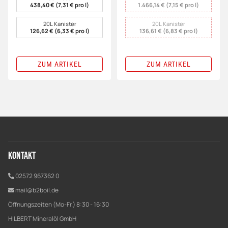
438,40 € (7,31 € pro l)
1.466,14 € (7,15 € pro l)
20L Kanister
20L Kanister
126,62 € (6,33 € pro l)
136,61 € (6,83 € pro l)
ZUM ARTIKEL
ZUM ARTIKEL
Kontakt
02572 967362 0
mail@b2boil.de
Öffnungszeiten (Mo-Fr.) 8:30 - 16:30
HILBERT Mineralöl GmbH