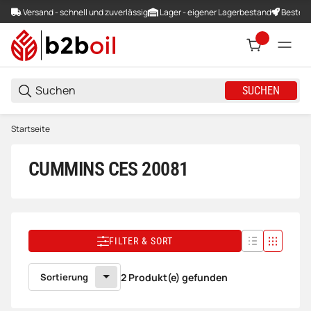
Versand - schnell und zuverlässig
Lager - eigener Lagerbestand
Bestellu
SUCHEN
Startseite
CUMMINS CES 20081
FILTER & SORT
Sortierung
2 Produkt(e) gefunden