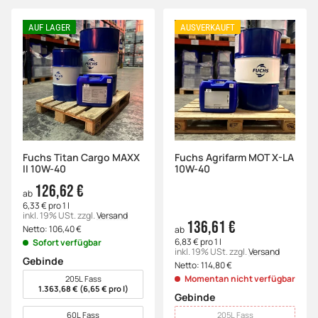
AUF LAGER
AUSVERKAUFT
Fuchs Titan Cargo MAXX
Fuchs Agrifarm MOT X-LA
II 10W-40
10W-40
126,62 €
ab
6,33 € pro 1 l
inkl. 19% USt.
zzgl.
Versand
136,61 €
Netto:
106,40
€
ab
6,83 € pro 1 l
Sofort verfügbar
inkl. 19% USt.
zzgl.
Versand
Gebinde
Netto:
114,80
€
wählen
Momentan nicht verfügbar
205L Fass
1.363,68 € (6,65 € pro l)
Gebinde
wählen
60L Fass
205L Fass