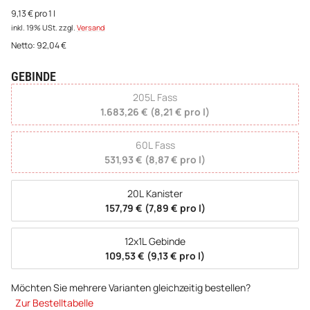
9,13 € pro 1 l
inkl. 19% USt.
zzgl.
Versand
Netto:
92,04
€
GEBINDE
wählen
205L Fass
1.683,26 € (8,21 € pro l)
60L Fass
531,93 € (8,87 € pro l)
20L Kanister
157,79 € (7,89 € pro l)
12x1L Gebinde
109,53 € (9,13 € pro l)
Möchten Sie mehrere Varianten gleichzeitig bestellen?
Zur Bestelltabelle