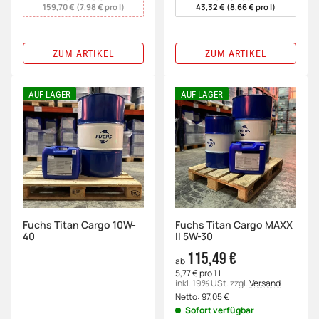
159,70 € (7,98 € pro l)
43,32 € (8,66 € pro l)
ZUM ARTIKEL
ZUM ARTIKEL
AUF LAGER
AUF LAGER
Fuchs Titan Cargo 10W-
Fuchs Titan Cargo MAXX
40
II 5W-30
115,49 €
ab
5,77 € pro 1 l
inkl. 19% USt.
zzgl.
Versand
Netto:
97,05
€
Sofort verfügbar