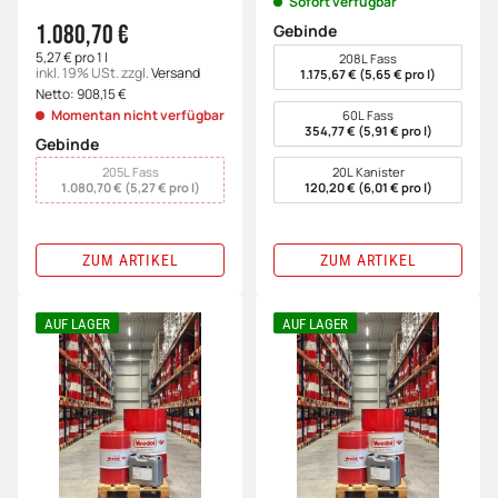
Sofort verfügbar
1.080,70 €
Gebinde
wählen
5,27 € pro 1 l
208L Fass
inkl. 19% USt.
zzgl.
Versand
1.175,67 € (5,65 € pro l)
Netto:
908,15
€
Momentan nicht verfügbar
60L Fass
354,77 € (5,91 € pro l)
Gebinde
wählen
205L Fass
20L Kanister
1.080,70 € (5,27 € pro l)
120,20 € (6,01 € pro l)
ZUM ARTIKEL
ZUM ARTIKEL
AUF LAGER
AUF LAGER