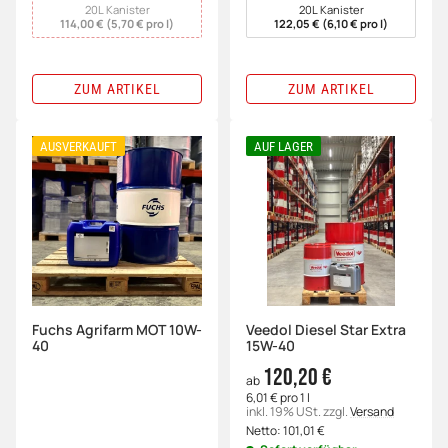
20L Kanister
20L Kanister
114,00 € (5,70 € pro l)
122,05 € (6,10 € pro l)
ZUM ARTIKEL
ZUM ARTIKEL
AUSVERKAUFT
AUF LAGER
Fuchs Agrifarm MOT 10W-
Veedol Diesel Star Extra
40
15W-40
120,20 €
ab
6,01 € pro 1 l
inkl. 19% USt.
zzgl.
Versand
Netto:
101,01
€