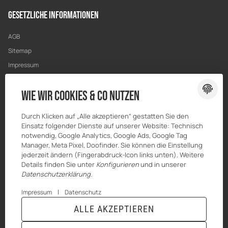
Gesetzliche Informationen
AGB
Sitemap
Impressum
Datenschutz
Wie wir Cookies & Co nutzen
Widerrufsrecht
Durch Klicken auf „Alle akzeptieren“ gestatten Sie den
Einsatz folgender Dienste auf unserer Website: Technisch
notwendig, Google Analytics, Google Ads, Google Tag
Manager, Meta Pixel, Doofinder. Sie können die Einstellung
jederzeit ändern (Fingerabdruck-Icon links unten). Weitere
Details finden Sie unter
Konfigurieren
und in unserer
Datenschutzerklärung
.
|
Impressum
Datenschutz
ALLE AKZEPTIEREN
© HILBERT Mineralöl GmbH
* Alle Preise inkl. gesetzlicher USt., zzgl.
Versand