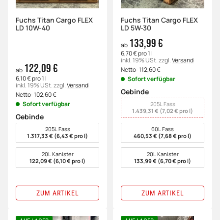
Fuchs Titan Cargo FLEX
Fuchs Titan Cargo FLEX
LD 10W-40
LD 5W-30
133,99 €
ab
6,70 € pro 1 l
inkl. 19% USt.
zzgl.
Versand
122,09 €
Netto:
112,60
€
ab
6,10 € pro 1 l
Sofort verfügbar
inkl. 19% USt.
zzgl.
Versand
Gebinde
Netto:
102,60
€
wählen
Sofort verfügbar
205L Fass
1.439,31 € (7,02 € pro l)
Gebinde
wählen
205L Fass
60L Fass
1.317,33 € (6,43 € pro l)
460,53 € (7,68 € pro l)
20L Kanister
20L Kanister
122,09 € (6,10 € pro l)
133,99 € (6,70 € pro l)
ZUM ARTIKEL
ZUM ARTIKEL