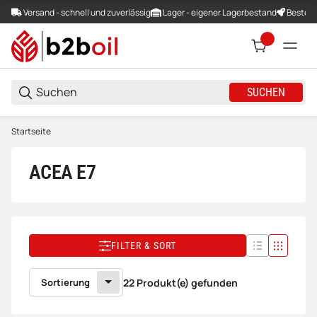
Versand - schnell und zuverlässig
Lager - eigener Lagerbestand
Bestellu
SUCHEN
Startseite
ACEA E7
FILTER & SORT
Sortierung
22 Produkt(e) gefunden