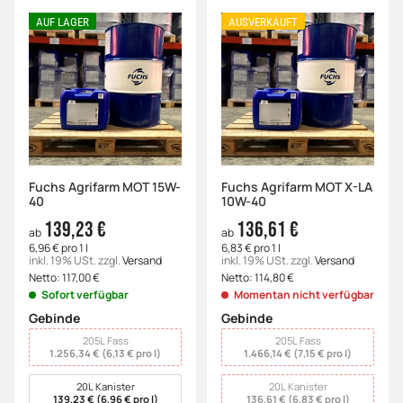
AUF LAGER
AUSVERKAUFT
Fuchs Agrifarm MOT 15W-
Fuchs Agrifarm MOT X-LA
40
10W-40
139,23 €
136,61 €
ab
ab
6,96 € pro 1 l
6,83 € pro 1 l
inkl. 19% USt.
zzgl.
Versand
inkl. 19% USt.
zzgl.
Versand
Netto:
117,00
€
Netto:
114,80
€
Sofort verfügbar
Momentan nicht verfügbar
Gebinde
Gebinde
wählen
wählen
205L Fass
205L Fass
1.256,34 € (6,13 € pro l)
1.466,14 € (7,15 € pro l)
20L Kanister
20L Kanister
139,23 € (6,96 € pro l)
136,61 € (6,83 € pro l)