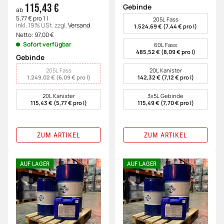
115,43 €
Gebinde
ab
wählen
5,77 € pro 1 l
205L Fass
inkl. 19% USt.
zzgl.
Versand
1.524,69 € (7,44 € pro l)
Netto:
97,00
€
Sofort verfügbar
60L Fass
485,52 € (8,09 € pro l)
Gebinde
wählen
205L Fass
20L Kanister
1.249,02 € (6,09 € pro l)
142,32 € (7,12 € pro l)
20L Kanister
3x5L Gebinde
115,43 € (5,77 € pro l)
115,49 € (7,70 € pro l)
ZUM ARTIKEL
ZUM ARTIKEL
AUF LAGER
AUF LAGER