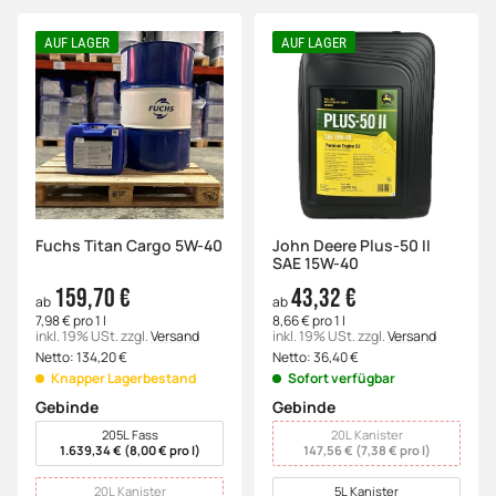
AUF LAGER
AUF LAGER
Fuchs Titan Cargo 5W-40
John Deere Plus-50 II
SAE 15W-40
159,70 €
43,32 €
ab
ab
7,98 € pro 1 l
8,66 € pro 1 l
inkl. 19% USt.
zzgl.
Versand
inkl. 19% USt.
zzgl.
Versand
Netto:
134,20
€
Netto:
36,40
€
Knapper Lagerbestand
Sofort verfügbar
Gebinde
Gebinde
wählen
wählen
205L Fass
20L Kanister
1.639,34 € (8,00 € pro l)
147,56 € (7,38 € pro l)
20L Kanister
5L Kanister