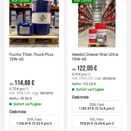
AUF LAGER
AUF LAGER
Fuchs Titan Truck Plus
Veedol Diesel Star Ultra
15W-40
10W-40
122,05 €
ab
6,10 € pro 1 l
inkl. 19% USt.
zzgl.
Versand
114,00 €
Netto:
102,56
€
ab
5,70 € pro 1 l
Sofort verfügbar
inkl. 19% USt.
zzgl.
Versand
Gebinde
Netto:
95,80
€
wählen
Sofort verfügbar
208L Fass
1.193,97 € (5,74 € pro l)
Gebinde
wählen
205L Fass
60L Fass
1.136,81 € (5,55 € pro l)
359,81 € (6,00 € pro l)