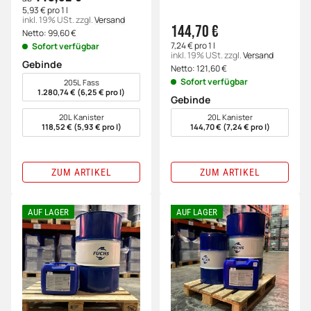
5,93 € pro 1 l
inkl. 19% USt.
zzgl.
Versand
144,70 €
Netto:
99,60
€
7,24 € pro 1 l
Sofort verfügbar
inkl. 19% USt.
zzgl.
Versand
Gebinde
Netto:
121,60
€
wählen
Sofort verfügbar
205L Fass
1.280,74 € (6,25 € pro l)
Gebinde
wählen
20L Kanister
20L Kanister
118,52 € (5,93 € pro l)
144,70 € (7,24 € pro l)
ZUM ARTIKEL
ZUM ARTIKEL
AUF LAGER
AUF LAGER