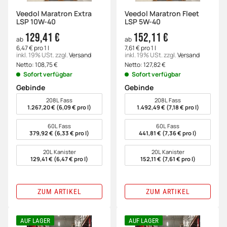
Veedol Maratron Extra
Veedol Maratron Fleet
LSP 10W-40
LSP 5W-40
129,41 €
152,11 €
ab
ab
6,47 € pro 1 l
7,61 € pro 1 l
inkl. 19% USt.
zzgl.
Versand
inkl. 19% USt.
zzgl.
Versand
Netto:
108,75
€
Netto:
127,82
€
Sofort verfügbar
Sofort verfügbar
Gebinde
Gebinde
wählen
wählen
208L Fass
208L Fass
1.267,20 € (6,09 € pro l)
1.492,49 € (7,18 € pro l)
60L Fass
60L Fass
379,92 € (6,33 € pro l)
441,81 € (7,36 € pro l)
20L Kanister
20L Kanister
129,41 € (6,47 € pro l)
152,11 € (7,61 € pro l)
ZUM ARTIKEL
ZUM ARTIKEL
AUF LAGER
AUF LAGER