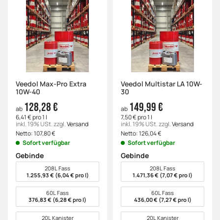
Veedol Max-Pro Extra
Veedol Multistar LA 10W-
10W-40
30
128,28 €
149,99 €
ab
ab
6,41 € pro 1 l
7,50 € pro 1 l
inkl. 19% USt.
zzgl.
Versand
inkl. 19% USt.
zzgl.
Versand
Netto:
107,80
€
Netto:
126,04
€
Sofort verfügbar
Sofort verfügbar
Gebinde
Gebinde
wählen
wählen
208L Fass
208L Fass
1.255,93 € (6,04 € pro l)
1.471,36 € (7,07 € pro l)
60L Fass
60L Fass
376,83 € (6,28 € pro l)
436,00 € (7,27 € pro l)
20L Kanister
20L Kanister