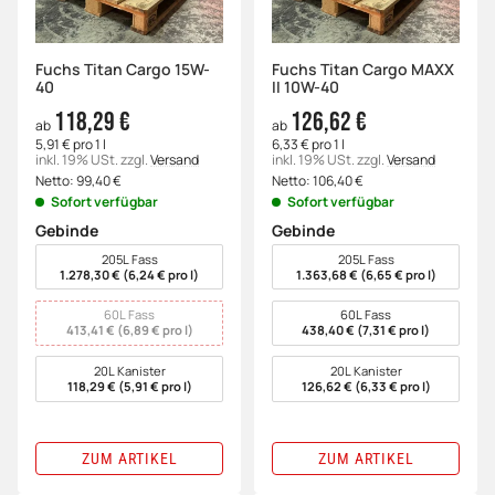
Fuchs Titan Cargo 15W-
Fuchs Titan Cargo MAXX
40
II 10W-40
118,29 €
126,62 €
ab
ab
5,91 € pro 1 l
6,33 € pro 1 l
inkl. 19% USt.
zzgl.
Versand
inkl. 19% USt.
zzgl.
Versand
Netto:
99,40
€
Netto:
106,40
€
Sofort verfügbar
Sofort verfügbar
Gebinde
Gebinde
wählen
wählen
205L Fass
205L Fass
1.278,30 € (6,24 € pro l)
1.363,68 € (6,65 € pro l)
60L Fass
60L Fass
413,41 € (6,89 € pro l)
438,40 € (7,31 € pro l)
20L Kanister
20L Kanister
118,29 € (5,91 € pro l)
126,62 € (6,33 € pro l)
ZUM ARTIKEL
ZUM ARTIKEL