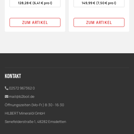
128,28 € (6,41 € pro l)
149,99 € (7,50 € pro l)
ZUM ARTIKEL
ZUM ARTIKEL
Kontakt
02572 967362 0
mail@b2boil.de
Öffnungszeiten (Mo-Fr.) 8:30 - 16:30
HILBERT Mineralöl GmbH
Senefelderstraße 1, 48282 Emsdetten