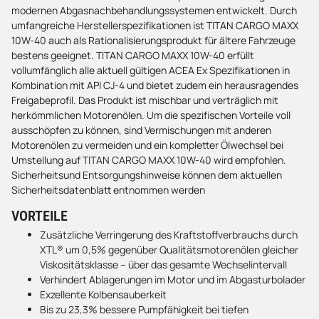
modernen Abgasnachbehandlungssystemen entwickelt. Durch
umfangreiche Herstellerspezifikationen ist TITAN CARGO MAXX
10W-40 auch als Rationalisierungsprodukt für ältere Fahrzeuge
bestens geeignet. TITAN CARGO MAXX 10W-40 erfüllt
vollumfänglich alle aktuell gültigen ACEA Ex Spezifikationen in
Kombination mit API CJ-4 und bietet zudem ein herausragendes
Freigabeprofil. Das Produkt ist mischbar und verträglich mit
herkömmlichen Motorenölen. Um die spezifischen Vorteile voll
ausschöpfen zu können, sind Vermischungen mit anderen
Motorenölen zu vermeiden und ein kompletter Ölwechsel bei
Umstellung auf TITAN CARGO MAXX 10W-40 wird empfohlen.
Sicherheitsund Entsorgungshinweise können dem aktuellen
Sicherheitsdatenblatt entnommen werden
VORTEILE
Zusätzliche Verringerung des Kraftstoffverbrauchs durch
XTL® um 0,5% gegenüber Qualitätsmotorenölen gleicher
Viskositätsklasse – über das gesamte Wechselintervall
Verhindert Ablagerungen im Motor und im Abgasturbolader
Exzellente Kolbensauberkeit
Bis zu 23,3% bessere Pumpfähigkeit bei tiefen